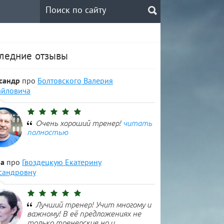
ледние отзывы
сандр
про
Болтовского Валерия
йловича
Очень хороший тренер!
читать
полностью
а
про
Гвоздецкую Екатерину
сандровну
Лучший тренер! Учит многому и
важному! В её предложениях не
только тренерские но и