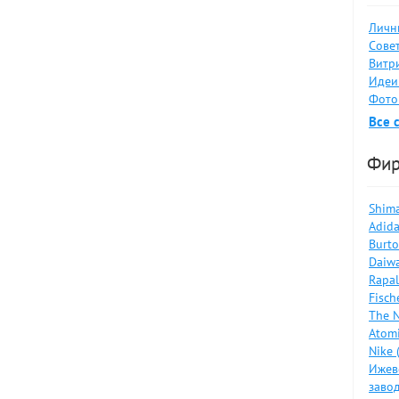
Личн
Совет
Витри
Идеи
Фото
Все 
Фи
Shima
Adida
Burto
Daiwa
Rapal
Fisch
The N
Atomi
Nike 
Ижев
завод