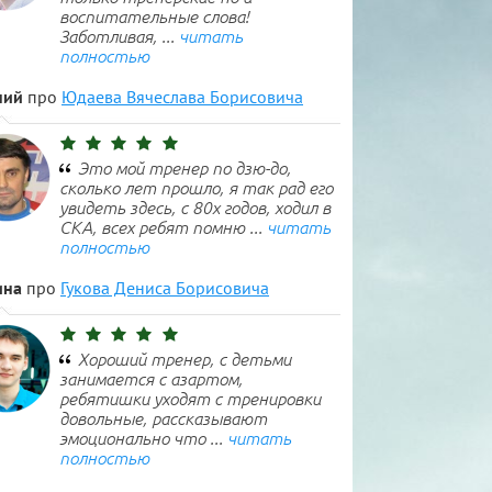
воспитательные слова!
Заботливая, ...
читать
полностью
ний
про
Юдаева Вячеслава Борисовича
Это мой тренер по дзю-до,
сколько лет прошло, я так рад его
увидеть здесь, с 80х годов, ходил в
СКА, всех ребят помню ...
читать
полностью
ина
про
Гукова Дениса Борисовича
Хороший тренер, с детьми
занимается с азартом,
ребятишки уходят с тренировки
довольные, рассказывают
эмоционально что ...
читать
полностью