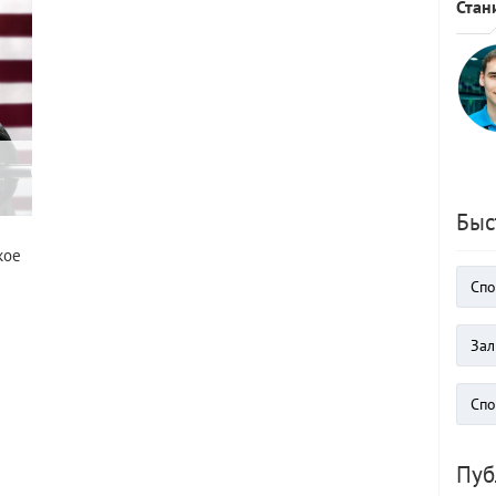
Стан
Быс
кое
Пуб