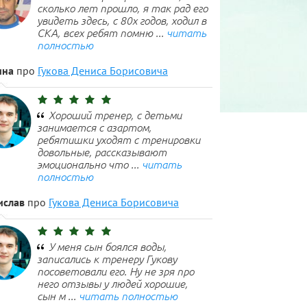
сколько лет прошло, я так рад его
увидеть здесь, с 80х годов, ходил в
СКА, всех ребят помню ...
читать
полностью
ина
про
Гукова Дениса Борисовича
Хороший тренер, с детьми
занимается с азартом,
ребятишки уходят с тренировки
довольные, рассказывают
эмоционально что ...
читать
полностью
ислав
про
Гукова Дениса Борисовича
У меня сын боялся воды,
записались к тренеру Гукову
посоветовали его. Ну не зря про
него отзывы у людей хорошие,
сын м ...
читать полностью