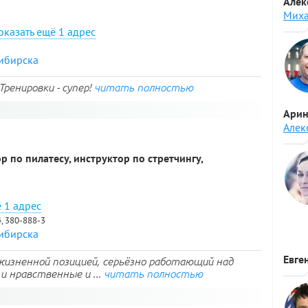
Алек
Миха
1 адрес
сибирска
ренировки - супер!
читать полностью
Арин
Алек
р по пилатесу, инструктор по стретчингу,
1 адрес
4, 380-888-3
сибирска
Евге
жизненной позицией, серьёзно работающий над
и нравственные и ...
читать полностью