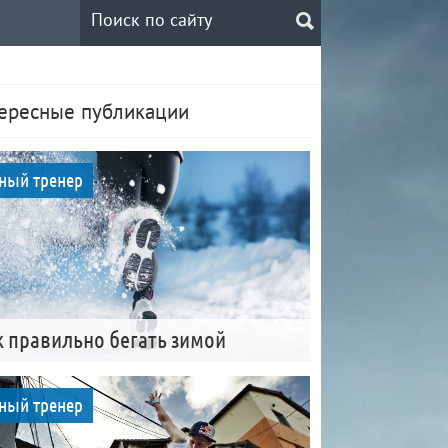
ересные публикации
ный тренер
к правильно бегать зимой
ный тренер