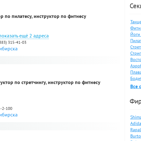
Сек
ор по пилатесу, инструктор по фитнесу
Танце
Фитне
Йоги 
2 адреса
Пилат
(383) 315-41-03
Стрет
сибирска
Стрип
я
Восто
Аэро
Плава
Боди
руктор по стретчингу, инструктор по фитнесу
Все 
Фи
3-2-100
сибирска
Shima
Adida
я
Rapal
Burto