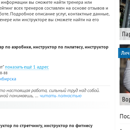
 информации вы сможете найти тренера или
ейтинг всех тренеров составлен на основе отзывов и
оте. Подробное описание услуг, контактные данные,
нере или инструкторе вы сможете найти на его
Па
ер по аэробике, инструктор по пилатесу, инструктор
Лич
нт"
1 адрес
88-88
сибирска
то настоящая работа, сильный труд над собой.
ной понимаешь, ...
читать полностью
Во
Пос
руктор по стретчингу, инструктор по фитнесу