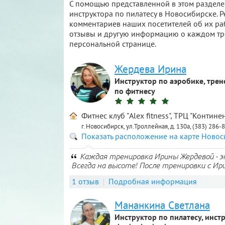
С помощью представленной в этом разделе
инструктора по пилатесу в Новосибирске. Р
комментариев наших посетителей об их раб
отзывы и другую информацию о каждом тре
персональной странице.
Жердева Ирина
Инструктор по аэробике, трен
по фитнесу
Фитнес клуб "Alex fitness", ТРЦ "Контине
г. Новосибирск, ул.Троллейная, д. 130а, (383) 286-
Показать расположение на карте Ново
Каждая тренировка Ирины Жердевой - э
Всегда на высоте! После тренировки с Ири
1 отзыв
Подробная информация
Мананкина Светлана
Инструктор по пилатесу, инст