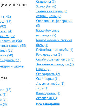
Стадионы (7)
ции и школы
Яхт-клубы (6)
Теннисные корты (6)
Аттракционы (6)
в (148)
Спортивные федерации
са (99)
(5)
(82)
Баскетбольные
еса (74)
площадки (5)
чинга (65)
Горнолыжные и лыжные
-пластики (56)
базы (4)
чных танцев (55)
Пейнтбольные клубы (4)
бики (55)
Роллердромы (3)
ния (50)
Страйкбольные клубы (3)
билдинга (33)
Хоккейные площадки (2)
секции и школы
Парки (2)
Скалодромы (2)
рмы
Скейтпарки (1)
Лазертаг клубы (1)
Тиры (1)
no (12)
Картодромы (1)
s (9)
Аквапарки (1)
a (8)
Все заведения
n (8)