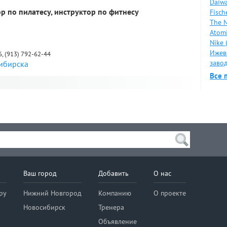
Daiwa
ор по пилатесу, инструктор по фитнесу
Fisch
The N
Atomi
Nike 
Ижев
46, (913) 792-62-44
завод
сибирска
Все 
я
Ваш город
Добавить
О нас
ру
Нижний Новгород
Компанию
О проекте
Новосибирск
Тренера
Объявление