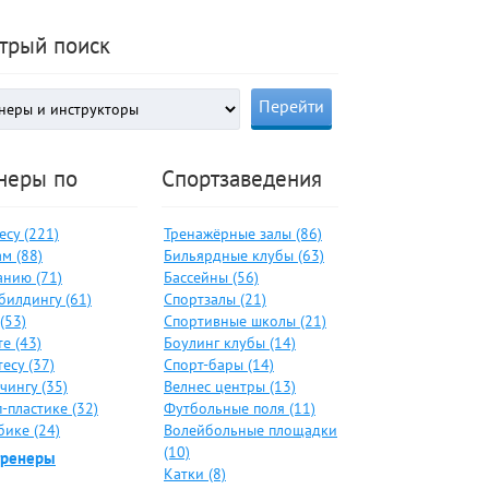
трый поиск
неры по
Спортзаведения
су (221)
Тренажёрные залы (86)
м (88)
Бильярдные клубы (63)
анию (71)
Бассейны (56)
билдингу (61)
Спортзалы (21)
(53)
Спортивные школы (21)
е (43)
Боулинг клубы (14)
есу (37)
Спорт-бары (14)
чингу (35)
Велнес центры (13)
-пластике (32)
Футбольные поля (11)
бике (24)
Волейбольные площадки
(10)
тренеры
Катки (8)