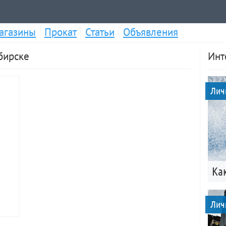
агазины
Прокат
Статьи
Объявления
бирске
Инт
Лич
Ка
Лич