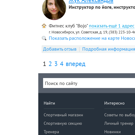
Инструктор по йоге, инструкт
Фитнес клуб "Bojo"
1 адрес
г. Новосибирск, ул. Советская, д. 19, (383) 223-10-
Показать расположение на карте Ново
Добавить отзыв
Подробная информаци
1
2
3
4
вперед
Найти
Интересно
Спортивный магазин
Советы по выбо
Спортивную секцию
Личный тренер
Тренера
Новинки