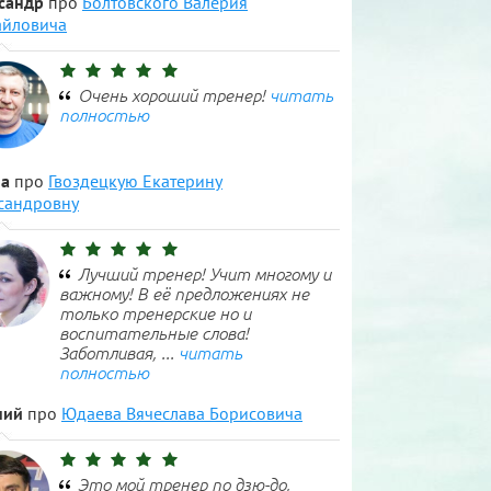
сандр
про
Болтовского Валерия
йловича
Очень хороший тренер!
читать
полностью
а
про
Гвоздецкую Екатерину
сандровну
Лучший тренер! Учит многому и
важному! В её предложениях не
только тренерские но и
воспитательные слова!
Заботливая, ...
читать
полностью
ний
про
Юдаева Вячеслава Борисовича
Это мой тренер по дзю-до,