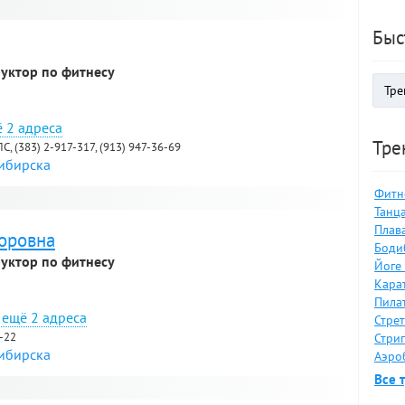
я
Быс
руктор по фитнесу
2 адреса
Тре
ПС, (383) 2-917-317, (913) 947-36-69
сибирска
Фитне
я
Танца
Плав
торовна
Боди
руктор по фитнесу
Йоге 
Карат
Пилат
2 адреса
Стрет
5-22
Стрип
сибирска
Аэро
Все 
я