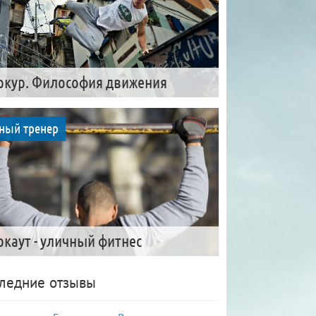
ркур. Философия движения
ный тренер
ркаут - уличный фитнес
ледние отзывы