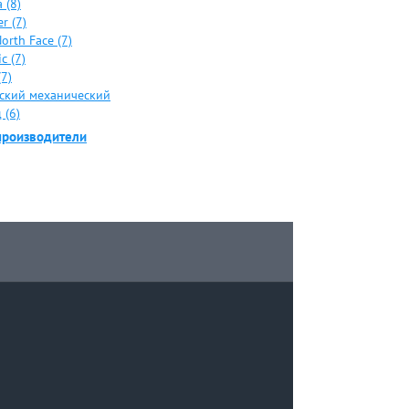
 (8)
er (7)
orth Face (7)
c (7)
(7)
ский механический
 (6)
производители