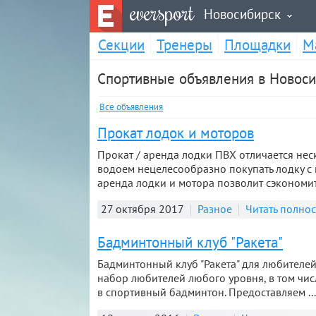
eversport
Новосибирск
Секции
Тренеры
Площадки
М
Спортивные объявления в Новос
Все объявления
Прокат лодок и моторов
Прокат / аренда лодки ПВХ отличается не
водоем нецелесообразно покупать лодку с м
аренда лодки и мотора позволит сэкономить
27 октября 2017
Разное
Читать полно
Бадминтонный клуб "Ракета"
Бадминтонный клуб "Ракета" для любителей
набор любителей любого уровня, в том чи
в спортивный бадминтон. Предоставляем ...