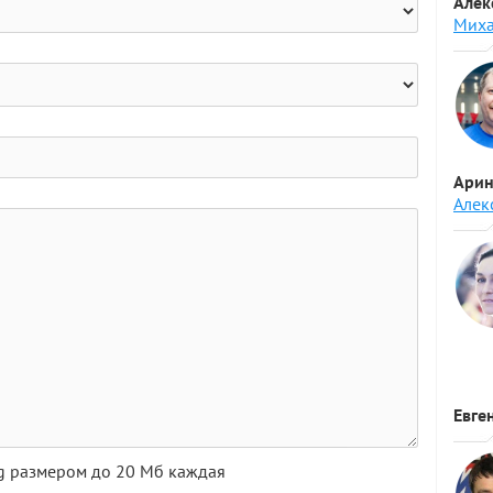
Алек
Миха
Арин
Алек
Евге
pg размером до 20 Мб каждая