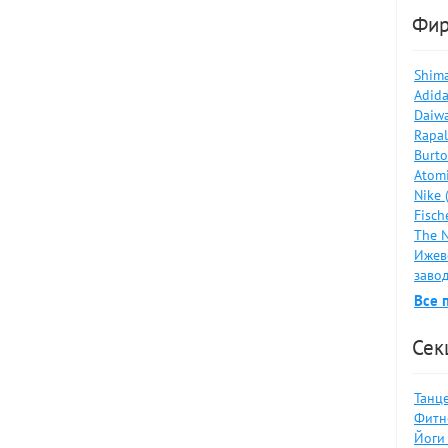
Фи
Shima
Adida
Daiwa
Rapal
Burto
Atomi
Nike 
Fisch
The N
Ижев
завод
Все 
Сек
Танце
Фитне
Йоги 