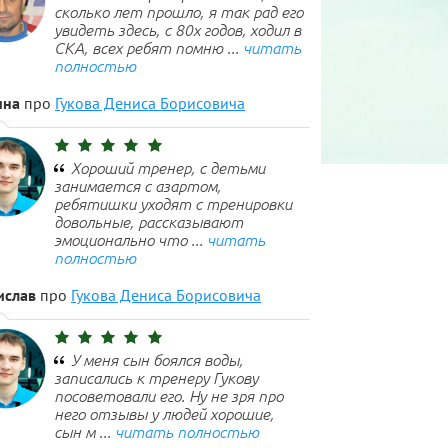
сколько лет прошло, я так рад его
увидеть здесь, с 80х годов, ходил в
СКА, всех ребят помню ...
читать
полностью
ина
про
Гукова Дениса Борисовича
Хороший тренер, с детьми
занимается с азартом,
ребятишки уходят с тренировки
довольные, рассказывают
эмоционально что ...
читать
полностью
ислав
про
Гукова Дениса Борисовича
У меня сын боялся воды,
записались к тренеру Гукову
посоветовали его. Ну не зря про
него отзывы у людей хорошие,
сын м ...
читать полностью