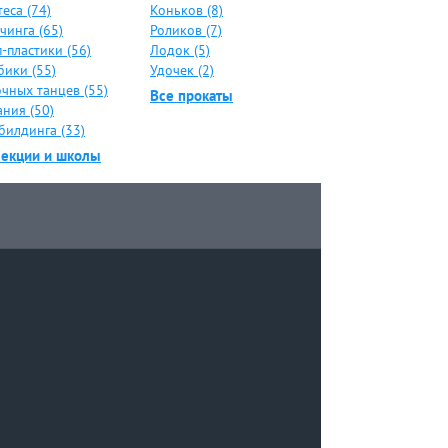
еса (74)
Коньков (8)
чинга (65)
Роликов (7)
-пластики (56)
Лодок (5)
бики (55)
Удочек (2)
чных танцев (55)
Все прокаты
ния (50)
билдинга (33)
секции и школы