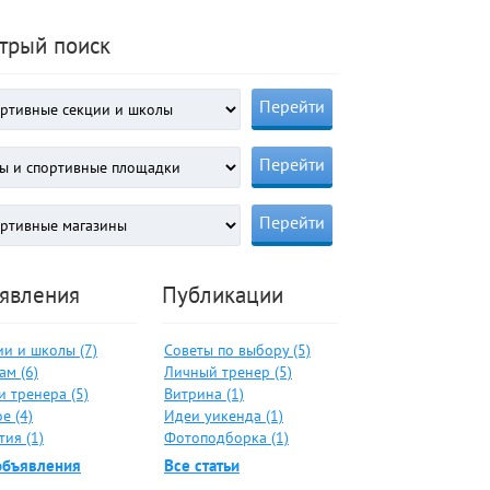
трый поиск
явления
Публикации
ии и школы (7)
Советы по выбору (5)
ам (6)
Личный тренер (5)
и тренера (5)
Витрина (1)
е (4)
Идеи уикенда (1)
ия (1)
Фотоподборка (1)
объявления
Все статьи