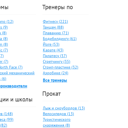
рмы
Тренеры по
no (12)
Фитнесу (221)
s (9)
Танцам (88)
 (8)
Плаванию (71)
a (8)
Бодибилдингу (61)
n (8)
Йоге (53)
c (7)
Карате (43)
(7)
Пилатесу (37)
er (7)
Стретчингу (35)
orth Face (7)
Стрип-пластике (32)
ский механический
Аэробике (24)
 (6)
Все тренеры
производители
Прокат
ции и школы
Лыж и сноубордов (13)
в (148)
Велосипедов (13)
са (99)
Туристического
(82)
снаряжения (8)