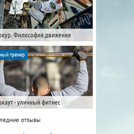
ркур. Философия движения
ный тренер
ркаут - уличный фитнес
ледние отзывы