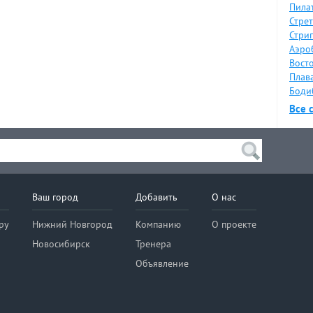
Пилат
Стрет
Стрип
Аэро
Восто
Плава
Боди
Все 
Ваш город
Добавить
О нас
ру
Нижний Новгород
Компанию
О проекте
Новосибирск
Тренера
Объявление