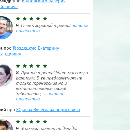
сандр
про
Болтовского Валерия
йловича
Очень хороший тренер!
читать
полностью
а
про
Гвоздецкую Екатерину
сандровну
Лучший тренер! Учит многому и
важному! В её предложениях не
только тренерские но и
воспитательные слова!
Заботливая, ...
читать
полностью
ний
про
Юдаева Вячеслава Борисовича
Это мой тренер по дзю-до,