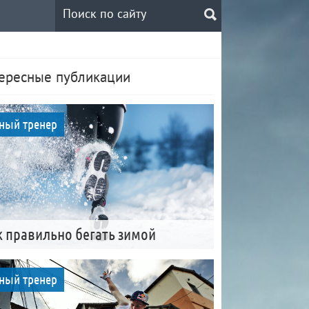
ересные публикации
ный тренер
к правильно бегать зимой
ный тренер