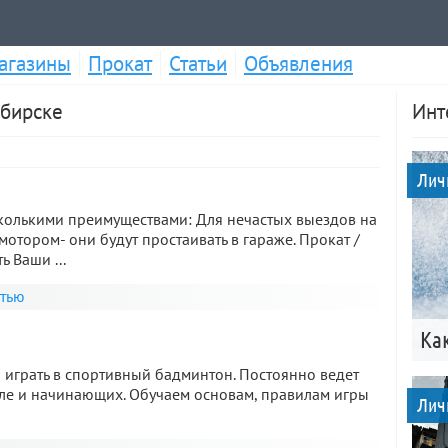
агазины
Прокат
Статьи
Объявления
ибирске
Инт
Лич
сколькими преимуществами: Для нечастых выездов на
отором- они будут простаивать в гараже. Прокат /
 Ваши ...
стью
Ка
 играть в спортивный бадминтон. Постоянно ведет
сле и начинающих. Обучаем основам, правилам игры
Лич