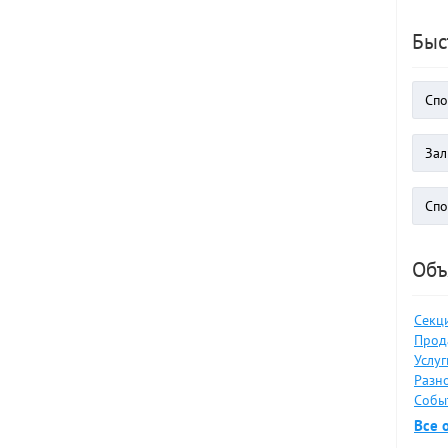
Быс
Объ
Секц
Прод
Услуг
Разно
Событ
Все 