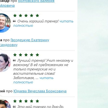
сандр
про
Болтовского Валерия
йловича
Очень хороший тренер!
читать
полностью
а
про
Гвоздецкую Екатерину
сандровну
Лучший тренер! Учит многому и
важному! В её предложениях не
только тренерские но и
воспитательные слова!
Заботливая, ...
читать
полностью
ний
про
Юдаева Вячеслава Борисовича
Это мой тренер по дзю-до,