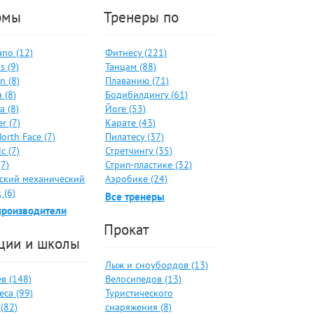
рмы
Тренеры по
no (12)
Фитнесу (221)
s (9)
Танцам (88)
n (8)
Плаванию (71)
 (8)
Бодибилдингу (61)
a (8)
Йоге (53)
er (7)
Карате (43)
orth Face (7)
Пилатесу (37)
c (7)
Стретчингу (35)
(7)
Стрип-пластике (32)
ский механический
Аэробике (24)
 (6)
Все тренеры
производители
Прокат
ции и школы
Лыж и сноубордов (13)
в (148)
Велосипедов (13)
са (99)
Туристического
(82)
снаряжения (8)