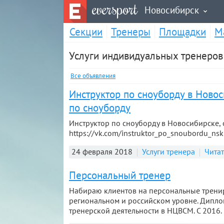
eversport
Новосибирск
Секции
Тренеры
Площадки
М
Услуги индивидуальных тренеров
Все объявления
Инструктор по сноуборду в Новос
по сноуборду
Инструктор по сноуборду в Новосибирске, 
https://vk.com/instruktor_po_snoubordu_nsk 
24 февраля 2018
Услуги тренера
Чита
Персональный тренер
Набираю клиентов на персональные трени
региональном и российском уровне. Дипло
тренерской деятельности в НЦВСМ. С 2016. г