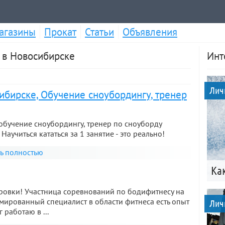
агазины
Прокат
Статьи
Объявления
 в Новосибирске
Инт
Лич
ибирске, Обучение сноубордингу, тренер
обучение сноубордингу, тренер по сноуборду
Научиться кататься за 1 занятие - это реально!
ть полностью
Ка
ровки! Участница соревнований по бодифитнесу на
мированный специалист в области фитнеса есть опыт
Лич
 работаю в ...