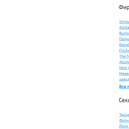
Фи
Shima
Adida
Burto
Daiwa
Rapal
Fisch
The N
Atomi
Nike 
Ижев
завод
Все 
Сек
Танце
Фитне
Йоги 