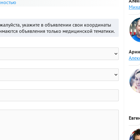
Алек
лностью
Миха
ожалуйста, укажите в объявлении свои координаты
нимаются объявления только медицинской тематики.
Арин
Алек
Евге