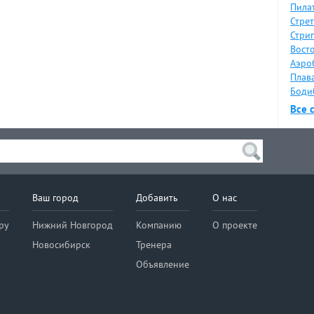
Пилат
Стрет
Стрип
Восто
Аэро
Плава
Боди
Все 
Ваш город
Добавить
О нас
ру
Нижний Новгород
Компанию
О проекте
Новосибирск
Тренера
Объявление