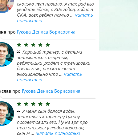
сколько лет прошло, я так рад его
увидеть здесь, с 80х годов, ходил в
СКА, всех ребят помню ...
читать
полностью
ина
про
Гукова Дениса Борисовича
Хороший тренер, с детьми
занимается с азартом,
ребятишки уходят с тренировки
довольные, рассказывают
эмоционально что ...
читать
полностью
ислав
про
Гукова Дениса Борисовича
У меня сын боялся воды,
записались к тренеру Гукову
посоветовали его. Ну не зря про
него отзывы у людей хорошие,
сын м ...
читать полностью