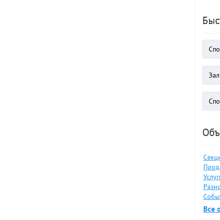
Быс
Объ
Секц
Прод
Услуг
Разно
Событ
Все 