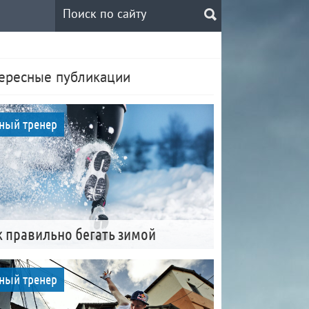
ересные публикации
ный тренер
к правильно бегать зимой
ный тренер