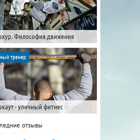
ркур. Философия движения
ный тренер
ркаут - уличный фитнес
ледние отзывы