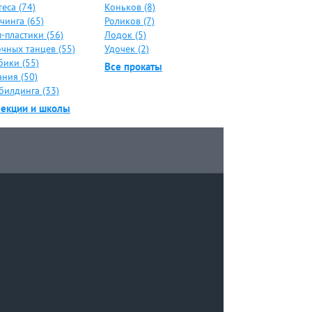
еса (74)
Коньков (8)
чинга (65)
Роликов (7)
-пластики (56)
Лодок (5)
чных танцев (55)
Удочек (2)
бики (55)
Все прокаты
ния (50)
билдинга (33)
секции и школы