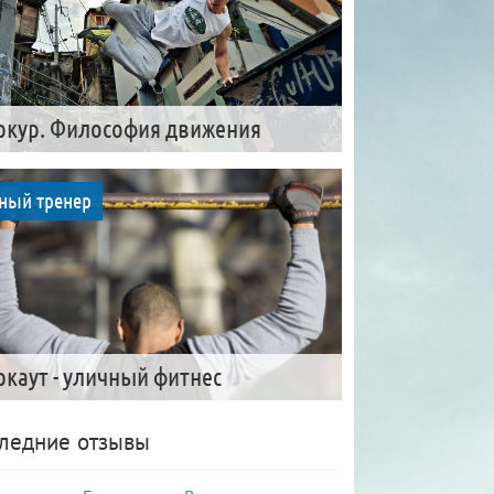
ркур. Философия движения
ный тренер
ркаут - уличный фитнес
ледние отзывы