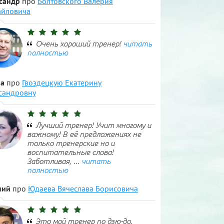
сандр
про
Болтовского Валерия
йловича
Очень хороший тренер!
читать
полностью
а
про
Гвоздецкую Екатерину
сандровну
Лучший тренер! Учит многому и
важному! В её предложениях не
только тренерские но и
воспитательные слова!
Заботливая, ...
читать
полностью
ний
про
Юдаева Вячеслава Борисовича
Это мой тренер по дзю-до,