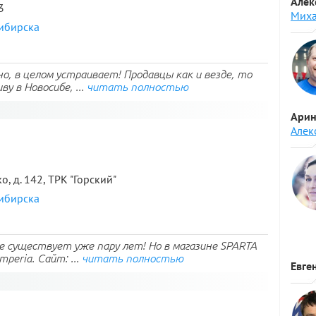
Алек
3
Миха
сибирска
о, в целом устраивает! Продавцы как и везде, то
у в Новосибе, ...
читать полностью
Арин
Алек
, д. 142, ТРК "Горский"
сибирска
е существует уже пару лет! Но в магазине SPARTA
eria. Сайт: ...
читать полностью
Евге