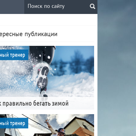
ересные публикации
ный тренер
к правильно бегать зимой
ный тренер