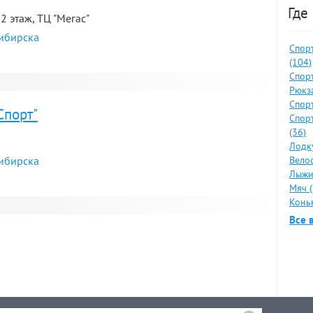
Где
 2 этаж, ТЦ "Мегаc"
сибирска
Спор
(104)
Спор
я
Рюкза
Спор
Спорт"
Спор
(36)
Лодку
сибирска
Велос
Лыжи
Мяч (
Коньк
я
Все 