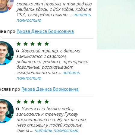
сколько лет прошло, я так рад его
увидеть здесь, с 80х годов, ходил в
СКА, всех ребят помню ...
читать
полностью
ина
про
Гукова Дениса Борисовича
Хороший тренер, с детьми
занимается с азартом,
ребятишки уходят с тренировки
довольные, рассказывают
эмоционально что ...
читать
полностью
ислав
про
Гукова Дениса Борисовича
У меня сын боялся воды,
записались к тренеру Гукову
посоветовали его. Ну не зря про
него отзывы у людей хорошие,
сын м ...
читать полностью