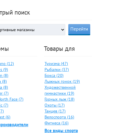
трый поиск
рмы
Товары для
no (12)
Туризма (47)
s (9)
Рыбалки (37)
n (8)
Бокса (20)
 (8)
Лыжных гонок (19)
a (8)
Художественной
er (7)
гимнастики (19)
orth Face (7)
Горных лыж (18)
c (7)
Охоты (17)
(7)
Танцев (17)
ast (6)
Велоспорта (16)
Фитнеса (16)
производители
Все виды спорта