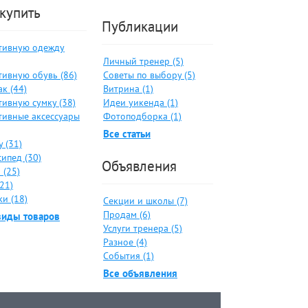
 купить
Публикации
тивную одежду
Личный тренер (5)
тивную обувь (86)
Советы по выбору (5)
к (44)
Витрина (1)
тивную сумку (38)
Идеи уикенда (1)
тивные аксессуары
Фотоподборка (1)
Все статьи
 (31)
ипед (30)
Объявления
 (25)
21)
и (18)
Секции и школы (7)
Продам (6)
виды товаров
Услуги тренера (5)
Разное (4)
События (1)
Все объявления