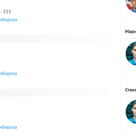
 - 211
сибирска
Мар
я
сибирска
Стан
я
сибирска