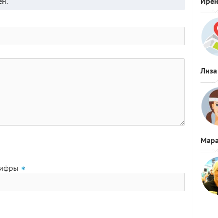
ён.
Ире
Лиза
Мара
цифры