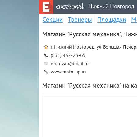
eversport
Нижний Новгород
Секции
Тренеры
Площадки
М
Магазин "Русская механика", Ни
г. Нижний Новгород, ул. Большая Печерс
(831) 432-23-65
motozap@mail.ru
www.motozap.ru
Магазин "Русская механика" на к