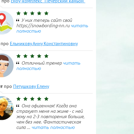
н
про
сноу-комплекс "Печерский каньон"
У них теперь сайт свой
https://snowbording-nn.ru
читать
полностью
про
Ельникову Анну Константиновну
Отличный тренер
читать
полностью
т
про
Петушкову Елену
Она офигенная! Когда она
страхует меня на жиме - с ней
жму на 2-3 повторения больше,
чем без нее. Фантастическая
сила ...
читать полностью