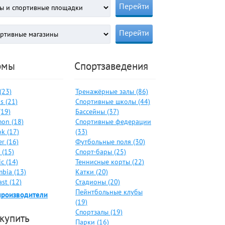
рмы
Спортзаведения
 (23)
Тренажёрные залы (86)
s (21)
Спортивные школы (44)
(19)
Бассейны (37)
on (18)
Спортивные федерации
k (17)
(33)
er (16)
Футбольные поля (30)
 (15)
Спорт-бары (25)
c (14)
Теннисные корты (22)
bia (13)
Катки (20)
ast (12)
Стадионы (20)
Пейнтбольные клубы
производители
(19)
Спортзалы (19)
 купить
Парки (16)