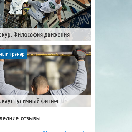
ркур. Философия движения
ный тренер
ркаут - уличный фитнес
ледние отзывы