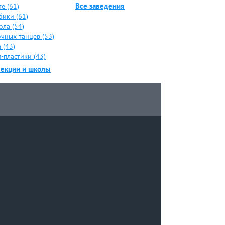
Все заведения
е (61)
бики (61)
ола (54)
чных танцев (53)
 (43)
-пластики (43)
секции и школы