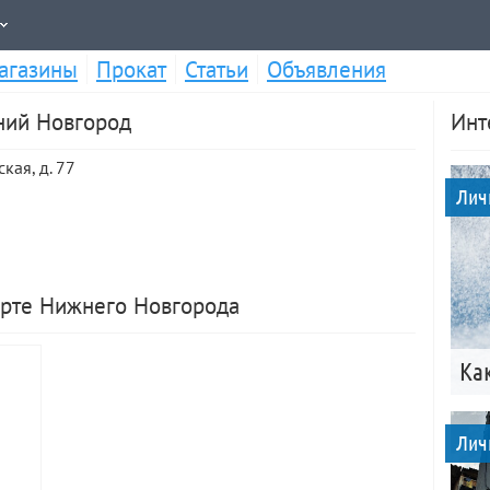
агазины
Прокат
Статьи
Объявления
жний Новгород
Инт
кая, д. 77
Лич
арте Нижнего Новгорода
Ка
Лич