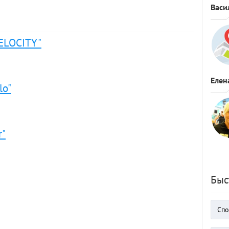
Васи
ELOCITY"
Елен
lo"
r"
Быс