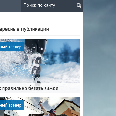
ересные публикации
ный тренер
к правильно бегать зимой
ный тренер