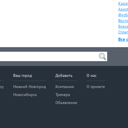
Карат
Аэро
Футб
Восто
Бокса
Стрип
Все 
Ваш город
Добавить
О нас
ру
Нижний Новгород
Компанию
О проекте
Новосибирск
Тренера
Объявление