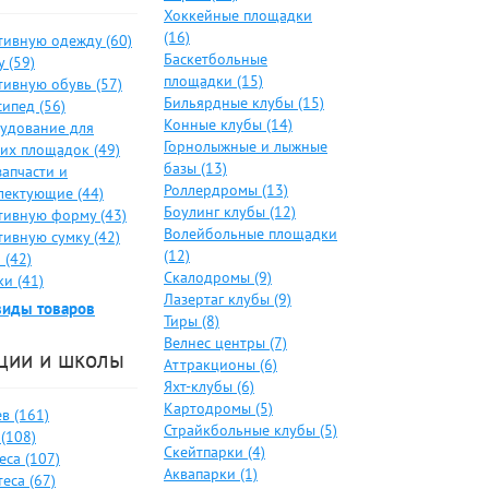
Хоккейные площадки
(16)
тивную одежду (60)
Баскетбольные
 (59)
площадки (15)
тивную обувь (57)
Бильярдные клубы (15)
ипед (56)
Конные клубы (14)
удование для
Горнолыжные и лыжные
ких площадок (49)
базы (13)
запчасти и
Роллердромы (13)
лектующие (44)
Боулинг клубы (12)
тивную форму (43)
Волейбольные площадки
тивную сумку (42)
(12)
 (42)
Скалодромы (9)
и (41)
Лазертаг клубы (9)
виды товаров
Тиры (8)
Велнес центры (7)
ции и школы
Аттракционы (6)
Яхт-клубы (6)
Картодромы (5)
в (161)
Страйкбольные клубы (5)
(108)
Скейтпарки (4)
еса (107)
Аквапарки (1)
еса (67)