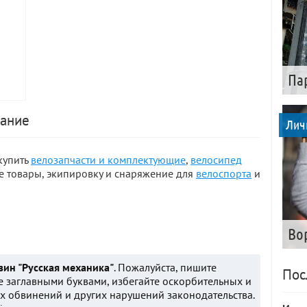
Па
сание
Лич
купить
велозапчасти и комплектующие
,
велосипед
е товары, экипировку и снаряжение для
велоспорта
и
Во
зин "Русская механика"
. Пожалуйста, пишите
Пос
е заглавными буквами, избегайте оскорбительных и
 обвинений и других нарушений законодательства.