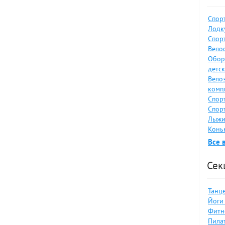
Спор
Лодку
Спор
Велос
Обор
детс
Вело
комп
Спор
Спор
Лыжи
Коньк
Все 
Сек
Танце
Йоги 
Фитн
Пилат