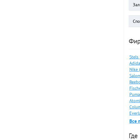
Фи
Stels
Adida
Nike 
Salom
Reebo
Fisch
Puma
Atomi
Colum
Everl
Все 
Где