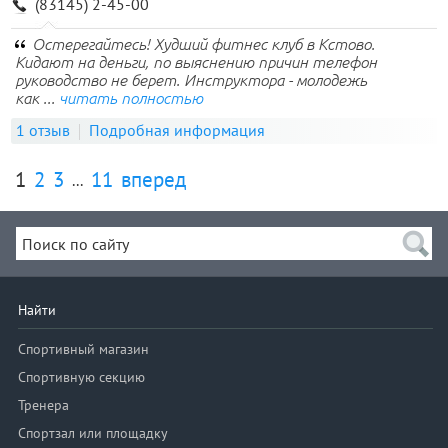
(83145) 2-45-00
Остерегайтесь! Худший фитнес клуб в Кстово.
Кидают на деньги, по выяснению причин телефон
руководство не берет. Инструктора - молодежь
как ...
читать полностью
1 отзыв
Подробная информация
1
2
3
11
вперед
...
Найти
Спортивный магазин
Спортивную секцию
Тренера
Спортзал или площадку