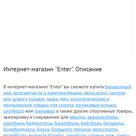
Интернет-магазин "Enter". Описание
В интернет-магазине "Enter" вы сможете купить
бильярдный
кий
,
велозапчасти и комплектующие
,
велосипед
,
гантели
или штангу
,
коньки
,
лыжи
,
мяч
,
ортопедические и
медицинские товары для спорта
,
роликовые коньки
,
сноуборд
или
тренажер
а также другие спортивные товары,
экипировку и снаряжение для
айкидо
,
аквааэробики
,
аэробики
,
бадминтона
,
баскетбола
,
бейсбола
,
бильярда
,
бодибилдинга
,
бокса
,
большого тенниса
,
велоспорта
,
волейбола
,
вольной борьбы
,
гандбола
,
горных лыж
,
греко-