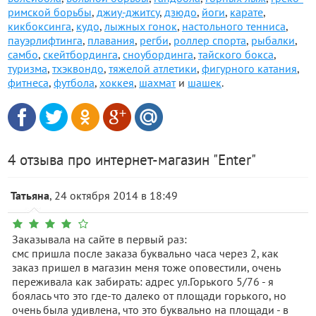
римской борьбы
,
джиу-джитсу
,
дзюдо
,
йоги
,
карате
,
кикбоксинга
,
кудо
,
лыжных гонок
,
настольного тенниса
,
пауэрлифтинга
,
плавания
,
регби
,
роллер спорта
,
рыбалки
,
самбо
,
скейтбординга
,
сноубординга
,
тайского бокса
,
туризма
,
тхэквондо
,
тяжелой атлетики
,
фигурного катания
,
фитнеса
,
футбола
,
хоккея
,
шахмат
и
шашек
.
4 отзыва про интернет-магазин "Enter"
Татьяна
, 24 октября 2014 в 18:49
Заказывала на сайте в первый раз:
смс пришла после заказа буквально часа через 2, как
заказ пришел в магазин меня тоже оповестили, очень
переживала как забирать: адрес ул.Горького 5/76 - я
боялась что это где-то далеко от площади горького, но
очень была удивлена, что это буквально на площади - в