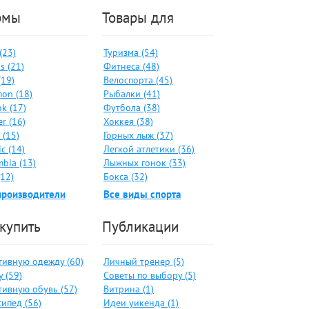
рмы
Товары для
 (23)
Туризма (54)
s (21)
Фитнеса (48)
(19)
Велоспорта (45)
on (18)
Рыбалки (41)
k (17)
Футбола (38)
er (16)
Хоккея (38)
 (15)
Горных лыж (37)
c (14)
Легкой атлетики (36)
bia (13)
Лыжных гонок (33)
(12)
Бокса (32)
производители
Все виды спорта
 купить
Публикации
тивную одежду (60)
Личный тренер (5)
 (59)
Советы по выбору (5)
тивную обувь (57)
Витрина (1)
ипед (56)
Идеи уикенда (1)