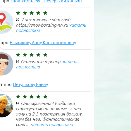
н
про
сноу-комплекс "Печерский каньон"
У них теперь сайт свой
https://snowbording-nn.ru
читать
полностью
про
Ельникову Анну Константиновну
Отличный тренер
читать
полностью
т
про
Петушкову Елену
Она офигенная! Когда она
страхует меня на жиме - с ней
жму на 2-3 повторения больше,
чем без нее. Фантастическая
сила ...
читать полностью