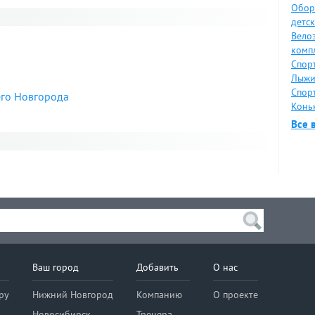
Обор
я
детс
Вело
комп
Спор
1
Лыжи
Спор
его Новгорода
Коньк
Все 
я
Ваш город
Добавить
О нас
ру
Нижний Новгород
Компанию
О проекте
Новосибирск
Тренера