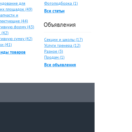
удование для
Фотоподборка (1)
ких площадок (49)
Все статьи
запчасти и
лектующие (44)
Объявления
тивную форму (43)
 (42)
тивную сумку (42)
Секции и школы (17)
и (41)
Услуги тренера (12)
Разное (3)
виды товаров
Продам (1)
Все объявления