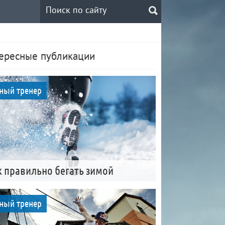
ересные публикации
ный тренер
к правильно бегать зимой
ный тренер