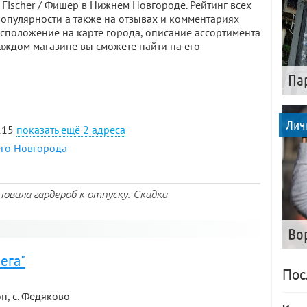
 Fischer / Фишер в Нижнем Новгороде. Рейтинг всех
популярности а также на отзывах и комментариях
асположение на карте города, описание ассортимента
аждом магазине вы сможете найти на его
Па
Лич
 115
2 адреса
его Новгорода
новила гардероб к отпуску. Скидки
Во
ега"
Пос
н, с. Федяково