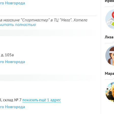
Ире
его Новгорода
 в магазине "Спортмастер" в ТЦ "Мега". Хотела
читать полностью
Лиза
 д. 105а
его Новгорода
Мара
я
38, склад № 7
1 адрес
его Новгорода