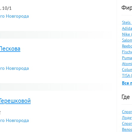
Фи
. 10/1
его Новгорода
Stels
Adida
я
Nike 
Salom
Reebo
Лескова
Fisch
Puma
Atomi
его Новгорода
Colum
TISA 
Все 
я
Где
 Терешковой
Спор
2
Лодку
его Новгорода
Спор
Велос