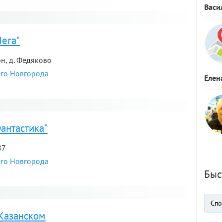
Васи
я
ега"
н, д. Федяково
его Новгорода
Елен
я
антастика"
87
его Новгорода
Быс
я
 Казанском