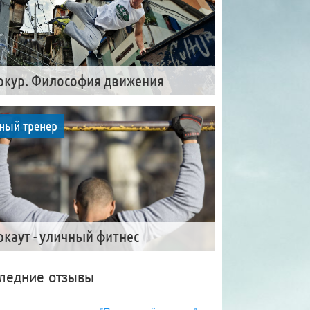
ркур. Философия движения
ный тренер
ркаут - уличный фитнес
ледние отзывы