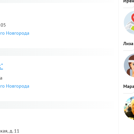
Ире
105
его Новгорода
Лиза
я
"
5а
его Новгорода
Мара
я
ая, д. 11