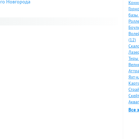
его Новгорода
Конн
Горн
базы 
я
Ролл
Боули
Воле
(12)
Скал
Лазер
Тиры 
Велне
Аттр
Яхт-к
Карт
Стра
Скейт
Аквап
Все 