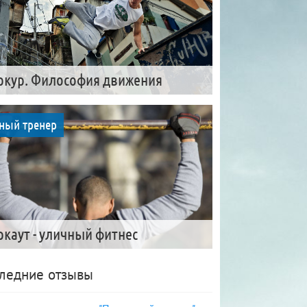
ркур. Философия движения
ный тренер
ркаут - уличный фитнес
ледние отзывы