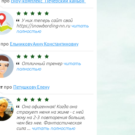
н
про
сноу-комплекс "Печерский каньон"
У них теперь сайт свой
https://snowbording-nn.ru
читать
полностью
про
Ельникову Анну Константиновну
Отличный тренер
читать
полностью
т
про
Петушкову Елену
Она офигенная! Когда она
страхует меня на жиме - с ней
жму на 2-3 повторения больше,
чем без нее. Фантастическая
сила ...
читать полностью