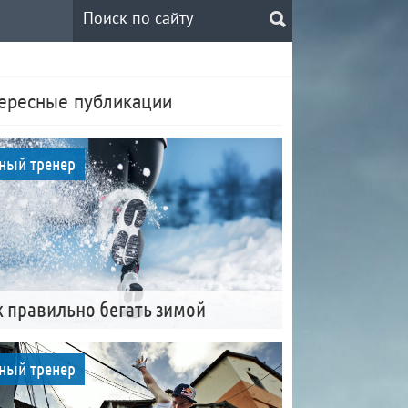
ересные публикации
ный тренер
к правильно бегать зимой
ный тренер