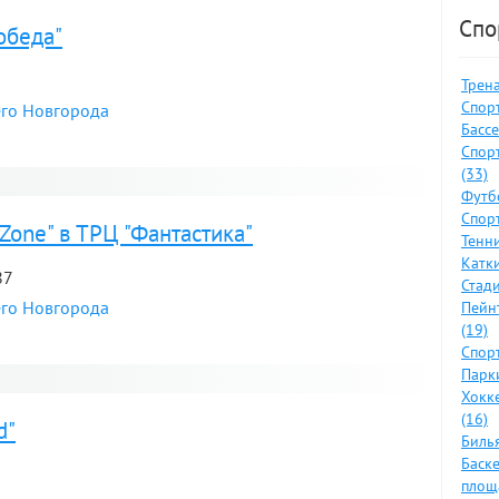
Спо
обеда"
Трен
Спор
его Новгорода
Бассе
Спор
(33)
я
Футб
Спорт
Zone" в ТРЦ "Фантастика"
Тенн
Катки
87
Стад
его Новгорода
Пейн
(19)
Спорт
Парки
я
Хокк
(16)
d"
Биль
Баск
площ