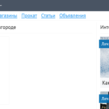
агазины
Прокат
Статьи
Объявления
вгороде
Инт
Лич
Ка
Лич