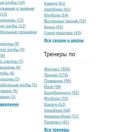
ые клубы (14)
Карате (61)
олыжные и лыжные
Аэробики (61)
(13)
Футбола (54)
ердромы (13)
Восточных танцев (53)
нг клубы (12)
Бокса (43)
йбольные площадки
Стрип-пластики (43)
Все секции и школы
одромы (9)
таг клубы (9)
Тренеры по
(8)
с центры (7)
акционы (6)
Фитнесу (306)
лубы (6)
Танцам (176)
одромы (5)
Плаванию (99)
йкбольные клубы (5)
Йоге (98)
парки (4)
Бодибилдингу (92)
арки (1)
Футболу (70)
заведения
Карате (62)
Аэробике (60)
Аквааэробике (51)
Пилатесу (41)
Все тренеры