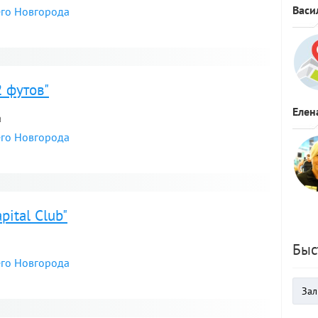
Васи
его Новгорода
я
 футов"
Елен
а
его Новгорода
я
ital Club"
Быс
его Новгорода
я