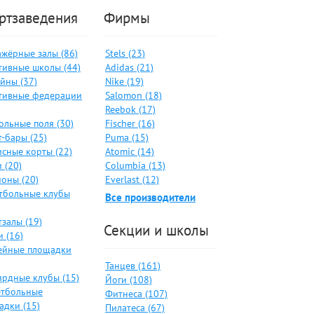
ртзаведения
Фирмы
ажёрные залы (86)
Stels (23)
тивные школы (44)
Adidas (21)
йны (37)
Nike (19)
тивные федерации
Salomon (18)
Reebok (17)
ольные поля (30)
Fischer (16)
-бары (25)
Puma (15)
исные корты (22)
Atomic (14)
 (20)
Columbia (13)
ионы (20)
Everlast (12)
тбольные клубы
Все производители
залы (19)
Секции и школы
 (16)
ейные площадки
Танцев (161)
ярдные клубы (15)
Йоги (108)
етбольные
Фитнеса (107)
адки (15)
Пилатеса (67)