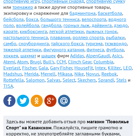
спортивную игру
,
спортивный снаряд
,
спортивную сумку
или
тренажер
а также другие спортивные товары,
экипировку и снаряжение для
бадминтона
,
баскетбола
,
бейсбола
,
бокса
,
большого тенниса
,
велоспорта
,
водного
поло
,
волейбола
,
гандбола
,
горных лыж
,
дайвинга
,
дзюдо
,
карате
,
кикбоксинга
,
легкой атлетики
,
лыжных гонок
,
настольного тенниса
,
плавания
,
роллер спорта
,
рыбалки
,
самбо
,
сноубординга
,
тайского бокса
,
туризма
,
тхэквондо
,
тяжелой атлетики
,
фигурного катания
,
фитнеса
,
футбола
,
хоккея
,
шахмат
и
шашек
фирм
Adidas
,
AlpenGaudi
,
Asics
,
Atemi
,
Atom
,
Brugi
,
Bull's
,
CCM
,
Clinch Gear
,
Columbia
,
Everlast
,
Fischer
,
Gala
,
Gary Fisher
,
HouseFit
,
Intex
,
Killtec
,
LEO
,
Madshus
,
Merida
,
Merrell
,
Mikasa
,
Nike
,
Novus
,
Reebok
,
Rottefella
,
Salomon
,
Salvas
,
Select
,
Skechers
,
Sprandi
,
Stels
и
TISA
.
Здесь вы можете добавить отзыв про
магазин "Поволжье
Спорт" на Казанском
. Пожалуйста, пишите грамотно и
корректно, не злоупотребляйте заглавными буквами,