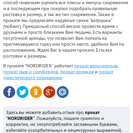
способ новичкам оценить все плюсы и минусы снаряжения
и в последующем при покупке подобрать правильную
ростовку и размер, а так же тип снаряжения. Также в
прокате мы предлагаем надувные санки "ватрушки"
(тюбинг). Прекрасный способ весело провести время с
друзьями и просто близкими Вам людьми. Есть варианты
посуточной аренды, что позволит Вам поехать на
приглянувшуюся горку или просто место, удобное Вам по
расположению. Ждем Вас в нашем прокате. Есть все
ростовки и размеры.
В прокате "NORDRIDER" работает
прокат велосипедов
,
прокат лыж и сноубордов
,
прокат роликов
и
прокат
туристического снаряжения
.
Здесь вы можете добавить отзыв про
прокат
"NORDRIDER"
. Пожалуйста, пишите грамотно и
корректно, не злоупотребляйте заглавными буквами,
избегайте оскорбительных и нецензурных выражений,