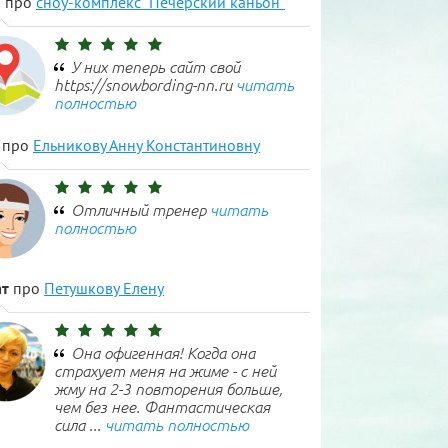
н
про
сноу-комплекс "Печерский каньон"
У них теперь сайт свой
https://snowbording-nn.ru
читать
полностью
про
Ельникову Анну Константиновну
Отличный тренер
читать
полностью
т
про
Петушкову Елену
Она офигенная! Когда она
страхует меня на жиме - с ней
жму на 2-3 повторения больше,
чем без нее. Фантастическая
сила ...
читать полностью