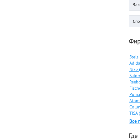
Фи
Stels
Adida
Nike 
Salom
Reebo
Fisch
Puma
Atomi
Colum
TISA 
Все 
Где