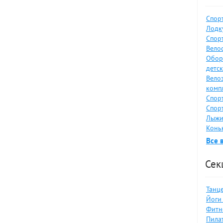
Спор
Лодку
Спор
Велос
Обор
детс
Вело
комп
Спор
Спор
Лыжи
Коньк
Все 
Сек
Танце
Йоги 
Фитн
Пилат