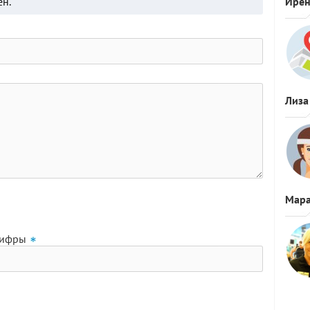
ён.
Ире
Лиза
Мара
цифры