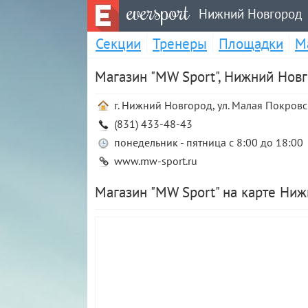
eversport
Нижний Новгород
Секции
Тренеры
Площадки
М
Магазин "MW Sport", Нижний Нов
г. Нижний Новгород, ул. Малая Покровск
(831) 433-48-43
понедельник - пятница с 8:00 до 18:00
www.mw-sport.ru
Магазин "MW Sport" на карте Ни