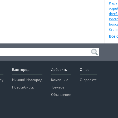
Карат
Аэро
Футб
Восто
Бокса
Стрип
Все 
Ваш город
Добавить
О нас
ру
Нижний Новгород
Компанию
О проекте
Новосибирск
Тренера
Объявление