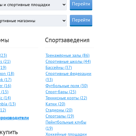
рмы
Спортзаведения
 (23)
Тренажёрные залы (86)
s (21)
Спортивные школы (44)
(19)
Бассейны (37)
on (18)
Спортивные федерации
k (17)
(33)
er (16)
Футбольные поля (30)
 (15)
Спорт-бары (25)
c (14)
Теннисные корты (22)
bia (13)
Катки (20)
(12)
Стадионы (20)
Спортзалы (19)
производители
Пейнтбольные клубы
(19)
 купить
Хоккейные площадки