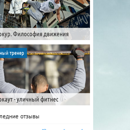
ркур. Философия движения
ный тренер
ркаут - уличный фитнес
ледние отзывы