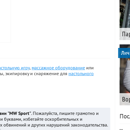
Па
Лич
астольную игру
,
массажное оборудование
или
ры, экипировку и снаряжение для
настольного
Во
зин "MW Sport"
. Пожалуйста, пишите грамотно и
Пос
и буквами, избегайте оскорбительных и
 обвинений и других нарушений законодательства.