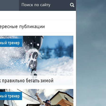
ересные публикации
ный тренер
к правильно бегать зимой
ный тренер