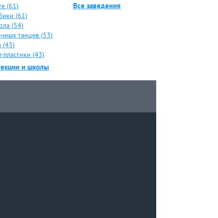
Все заведения
е (61)
бики (61)
ола (54)
чных танцев (53)
 (43)
-пластики (43)
секции и школы