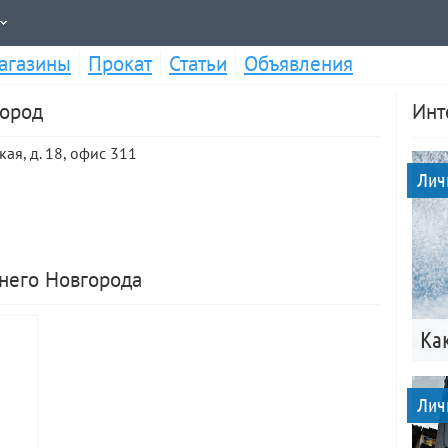
агазины
Прокат
Статьи
Объявления
город
Инт
ая, д. 18, офис 311
Лич
жнего Новгорода
Ка
Лич