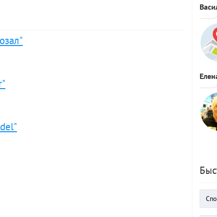
Васи
озал"
Елен
r"
del"
Быс