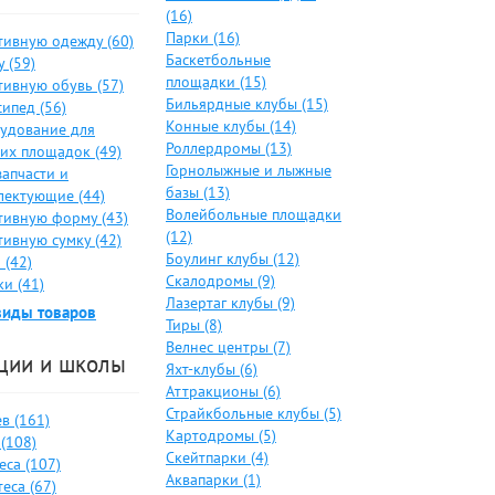
(16)
Парки (16)
тивную одежду (60)
Баскетбольные
 (59)
площадки (15)
тивную обувь (57)
Бильярдные клубы (15)
ипед (56)
Конные клубы (14)
удование для
Роллердромы (13)
ких площадок (49)
Горнолыжные и лыжные
запчасти и
базы (13)
лектующие (44)
Волейбольные площадки
тивную форму (43)
(12)
тивную сумку (42)
Боулинг клубы (12)
 (42)
Скалодромы (9)
и (41)
Лазертаг клубы (9)
виды товаров
Тиры (8)
Велнес центры (7)
ции и школы
Яхт-клубы (6)
Аттракционы (6)
Страйкбольные клубы (5)
в (161)
Картодромы (5)
(108)
Скейтпарки (4)
еса (107)
Аквапарки (1)
еса (67)