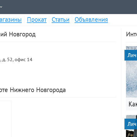
агазины
Прокат
Статьи
Объявления
ний Новгород
Инт
Лич
 д. 52, офис 14
арте Нижнего Новгорода
Ка
Лич