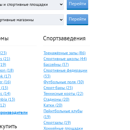
рмы
Спортзаведения
 (23)
Тренажёрные залы (86)
s (21)
Спортивные школы (44)
(19)
Бассейны (37)
on (18)
Спортивные федерации
k (17)
(33)
er (16)
Футбольные поля (30)
 (15)
Спорт-бары (25)
c (14)
Теннисные корты (22)
bia (13)
Стадионы (20)
(12)
Катки (20)
Пейнтбольные клубы
производители
(19)
Спортзалы (19)
 купить
Хоккейные площадки