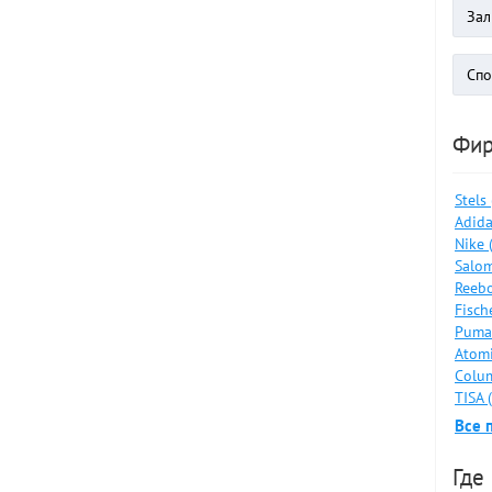
Фи
Stels
Adida
Nike 
Salom
Reebo
Fisch
Puma
Atomi
Colum
TISA 
Все 
Где