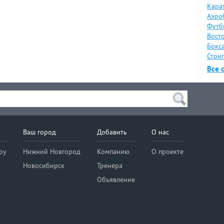
Карат
Аэро
Футб
Восто
Бокса
Стрип
Все 
Ваш город
Добавить
О нас
ру
Нижний Новгород
Компанию
О проекте
Новосибирск
Тренера
Объявление