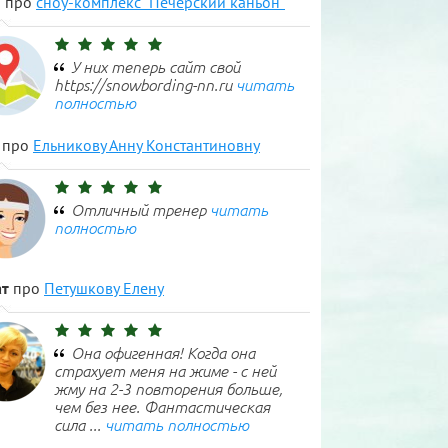
н
про
сноу-комплекс "Печерский каньон"
У них теперь сайт свой
https://snowbording-nn.ru
читать
полностью
про
Ельникову Анну Константиновну
Отличный тренер
читать
полностью
т
про
Петушкову Елену
Она офигенная! Когда она
страхует меня на жиме - с ней
жму на 2-3 повторения больше,
чем без нее. Фантастическая
сила ...
читать полностью