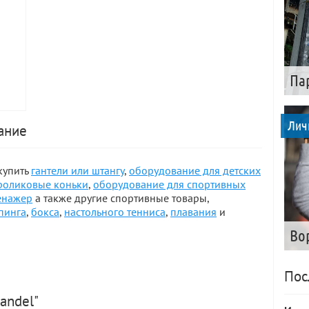
Па
Лич
сание
купить
гантели или штангу
,
оборудование для детских
роликовые коньки
,
оборудование для спортивных
енажер
а также другие спортивные товары,
пинга
,
бокса
,
настольного тенниса
,
плавания
и
Во
Пос
andel"