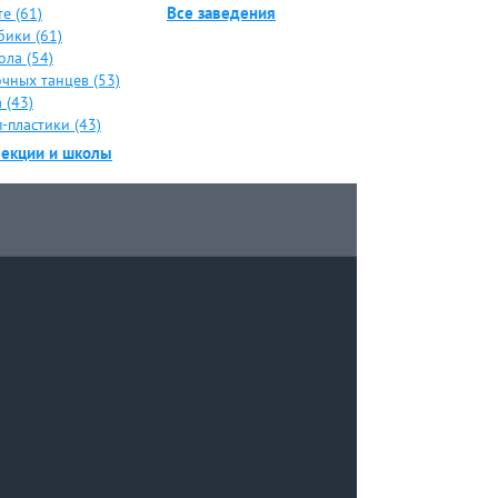
Все заведения
е (61)
бики (61)
ола (54)
чных танцев (53)
 (43)
-пластики (43)
секции и школы