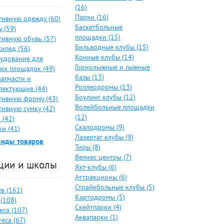
(16)
Парки (16)
тивную одежду (60)
Баскетбольные
 (59)
площадки (15)
тивную обувь (57)
Бильярдные клубы (15)
ипед (56)
Конные клубы (14)
удование для
Горнолыжные и лыжные
ких площадок (49)
базы (13)
запчасти и
Роллердромы (13)
лектующие (44)
Боулинг клубы (12)
тивную форму (43)
Волейбольные площадки
тивную сумку (42)
(12)
 (42)
Скалодромы (9)
и (41)
Лазертаг клубы (9)
виды товаров
Тиры (8)
Велнес центры (7)
ции и школы
Яхт-клубы (6)
Аттракционы (6)
Страйкбольные клубы (5)
в (161)
Картодромы (5)
(108)
Скейтпарки (4)
еса (107)
Аквапарки (1)
еса (67)