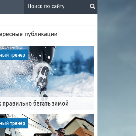
ересные публикации
ный тренер
к правильно бегать зимой
ный тренер