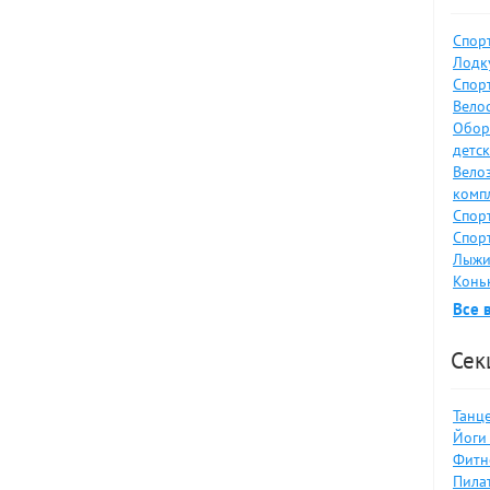
Спор
Лодку
Спор
Велос
Обор
детс
Вело
комп
Спор
Спор
Лыжи
Коньк
Все 
Сек
Танце
Йоги 
Фитн
Пилат