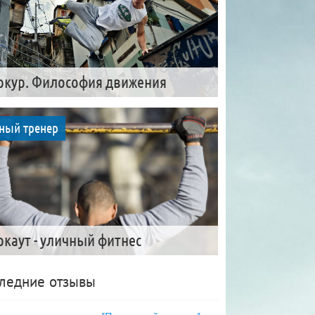
ркур. Философия движения
ный тренер
ркаут - уличный фитнес
ледние отзывы