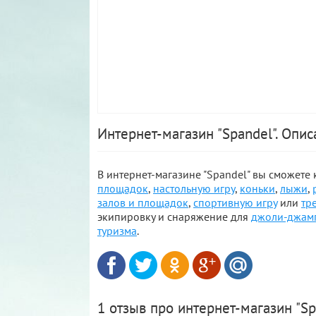
Интернет-магазин "Spandel". Опи
В интернет-магазине "Spandel" вы сможете 
площадок
,
настольную игру
,
коньки
,
лыжи
,
залов и площадок
,
спортивную игру
или
тр
экипировку и снаряжение для
джоли-джам
туризма
.
1 отзыв про интернет-магазин "Sp