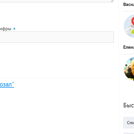
Васи
цифры
Елен
озал"
Быс