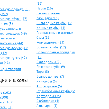
(16)
Парки (16)
тивную одежду (60)
Баскетбольные
 (59)
площадки (15)
тивную обувь (57)
Бильярдные клубы (15)
ипед (56)
Конные клубы (14)
удование для
Горнолыжные и лыжные
ких площадок (49)
базы (13)
запчасти и
Роллердромы (13)
лектующие (44)
Боулинг клубы (12)
тивную форму (43)
Волейбольные площадки
 (42)
(12)
тивную сумку (42)
Скалодромы (9)
и (41)
Лазертаг клубы (9)
виды товаров
Тиры (8)
Велнес центры (7)
ции и школы
Яхт-клубы (6)
Аттракционы (6)
Страйкбольные клубы (5)
в (161)
Картодромы (5)
(108)
Скейтпарки (4)
еса (107)
Аквапарки (1)
еса (67)