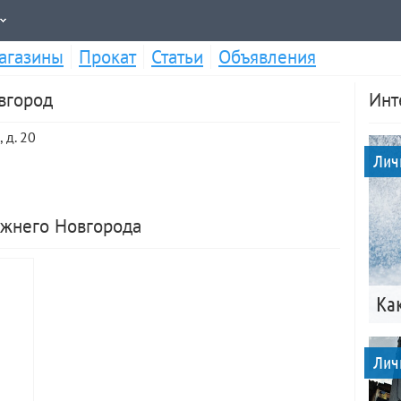
агазины
Прокат
Статьи
Объявления
вгород
Инт
 д. 20
Лич
ижнего Новгорода
Ка
Лич