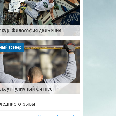
ркур. Философия движения
ный тренер
ркаут - уличный фитнес
ледние отзывы