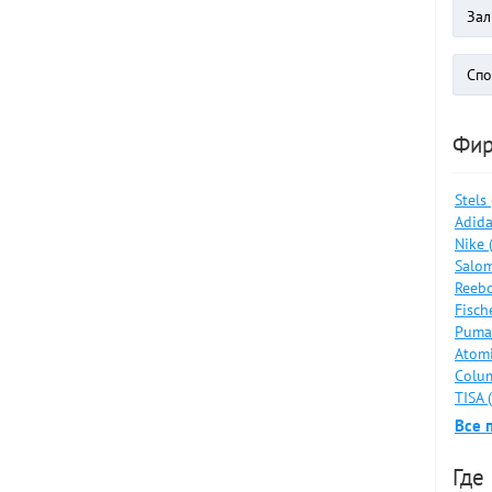
Фи
Stels
Adida
Nike 
Salom
Reebo
Fisch
Puma
Atomi
Colum
TISA 
Все 
Где