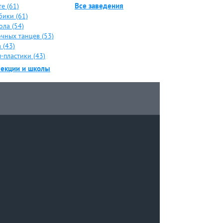
Все заведения
е (61)
бики (61)
ола (54)
чных танцев (53)
 (43)
-пластики (43)
секции и школы