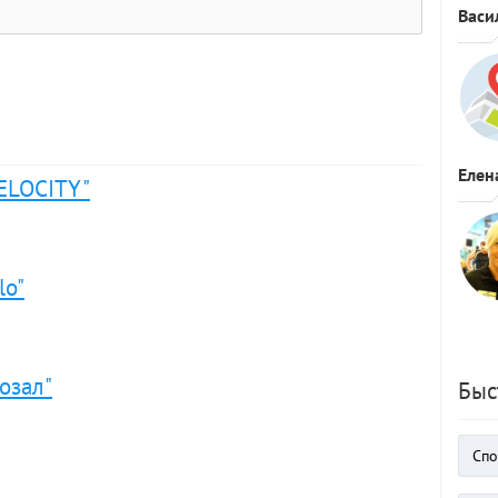
Васи
Елен
ELOCITY"
lo"
озал"
Быс