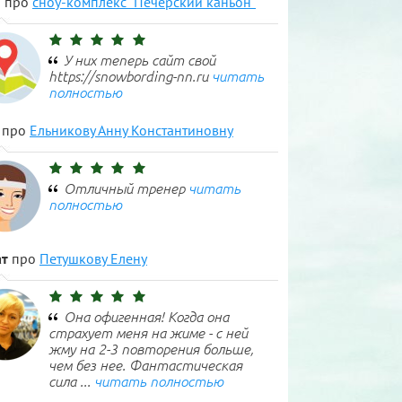
н
про
сноу-комплекс "Печерский каньон"
У них теперь сайт свой
https://snowbording-nn.ru
читать
полностью
про
Ельникову Анну Константиновну
Отличный тренер
читать
полностью
т
про
Петушкову Елену
Она офигенная! Когда она
страхует меня на жиме - с ней
жму на 2-3 повторения больше,
чем без нее. Фантастическая
сила ...
читать полностью