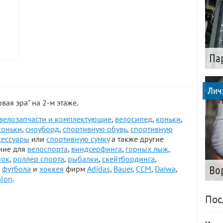
Па
Лич
ая эра" на 2-м этаже.
велозапчасти и комплектующие
,
велосипед
,
коньки
,
коньки
,
сноуборд
,
спортивную обувь
,
спортивную
сессуары
или
спортивную сумку
а также другие
ние для
велоспорта
,
виндсерфинга
,
горных лыж
,
нок
,
роллер спорта
,
рыбалки
,
скейтбординга
,
,
футбола
и
хоккея
фирм
Adidas
,
Bauer
,
CCM
,
Daiwa
,
Во
alon
.
Пос