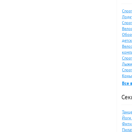
Спор
Лодку
Спор
Велос
Обор
детс
Вело
комп
Спор
Лыжи
Спор
Коньк
Все 
Сек
Танце
Йоги 
Фитн
Пилат