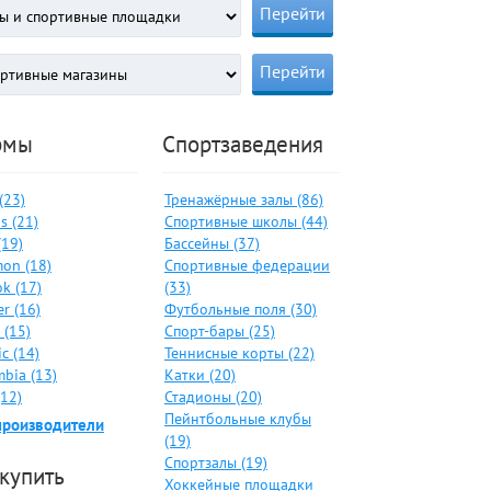
рмы
Спортзаведения
 (23)
Тренажёрные залы (86)
s (21)
Спортивные школы (44)
(19)
Бассейны (37)
on (18)
Спортивные федерации
k (17)
(33)
er (16)
Футбольные поля (30)
 (15)
Спорт-бары (25)
c (14)
Теннисные корты (22)
bia (13)
Катки (20)
(12)
Стадионы (20)
Пейнтбольные клубы
производители
(19)
Спортзалы (19)
 купить
Хоккейные площадки