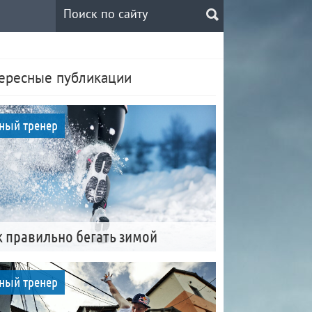
ересные публикации
ный тренер
к правильно бегать зимой
ный тренер