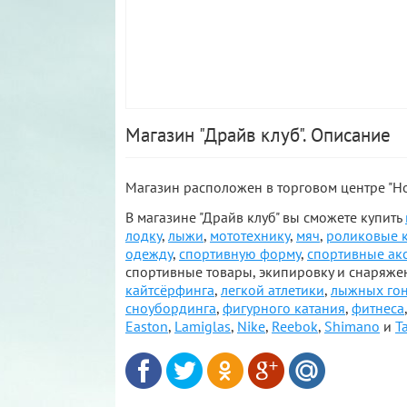
Магазин "Драйв клуб". Описание
Магазин расположен в торговом центре "Нов
В магазине "Драйв клуб" вы сможете купить
лодку
,
лыжи
,
мототехнику
,
мяч
,
роликовые 
одежду
,
спортивную форму
,
спортивные ак
спортивные товары, экипировку и снаряже
кайтсёрфинга
,
легкой атлетики
,
лыжных го
сноубординга
,
фигурного катания
,
фитнеса
Easton
,
Lamiglas
,
Nike
,
Reebok
,
Shimano
и
T