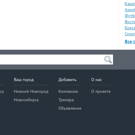
Карат
Аэро
Футб
Восто
Бокса
Стрип
Все 
Ваш город
Добавить
О нас
ру
Нижний Новгород
Компанию
О проекте
Новосибирск
Тренера
Объявление