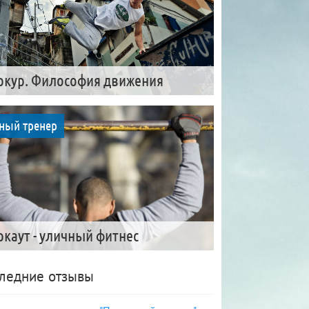
ркур. Философия движения
ный тренер
ркаут - уличный фитнес
ледние отзывы