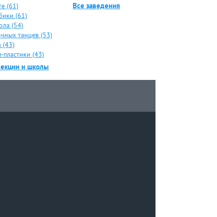
Все заведения
е (61)
бики (61)
ола (54)
чных танцев (53)
 (43)
-пластики (43)
секции и школы