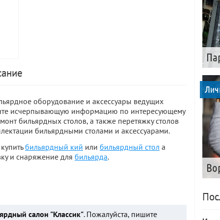
Па
сание
Лич
ильярдное оборудование и аксессуары ведущих
учите исчерпывающую информацию по интересующему
емонт бильярдных столов, а также перетяжку столов
плектации бильярдными столами и аксессуарами.
 купить
бильярдный кий
или
бильярдный стол
а
вку и снаряжение для
бильярда
.
Во
Пос
ярдный салон "Классик"
. Пожалуйста, пишите