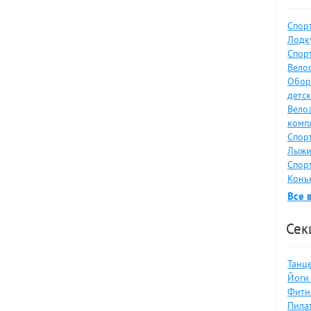
Спор
Лодку
Спор
Велос
Обор
детс
Вело
комп
Спор
Лыжи
Спор
Коньк
Все 
Сек
Танце
Йоги 
Фитн
Пилат