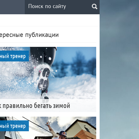
ересные публикации
ный тренер
к правильно бегать зимой
ный тренер