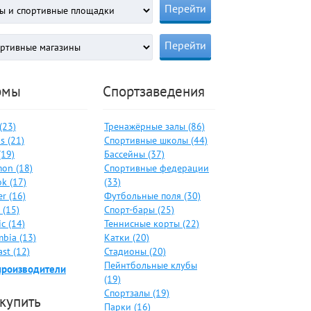
рмы
Спортзаведения
 (23)
Тренажёрные залы (86)
s (21)
Спортивные школы (44)
(19)
Бассейны (37)
on (18)
Спортивные федерации
k (17)
(33)
er (16)
Футбольные поля (30)
 (15)
Спорт-бары (25)
c (14)
Теннисные корты (22)
bia (13)
Катки (20)
ast (12)
Стадионы (20)
Пейнтбольные клубы
производители
(19)
Спортзалы (19)
 купить
Парки (16)