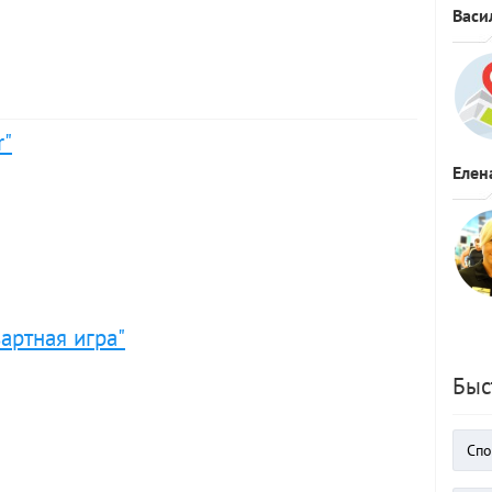
Васи
r"
Елен
артная игра"
Быс