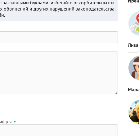
Ире
е заглавными буквами, избегайте оскорбительных и
 обвинений и других нарушений законодательства.
ён.
Лиза
Мара
цифры