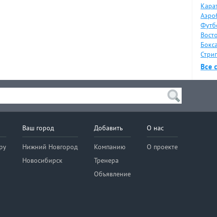
Карат
Аэро
Футб
Восто
Бокса
Стрип
Все 
Ваш город
Добавить
О нас
ру
Нижний Новгород
Компанию
О проекте
Новосибирск
Тренера
Объявление