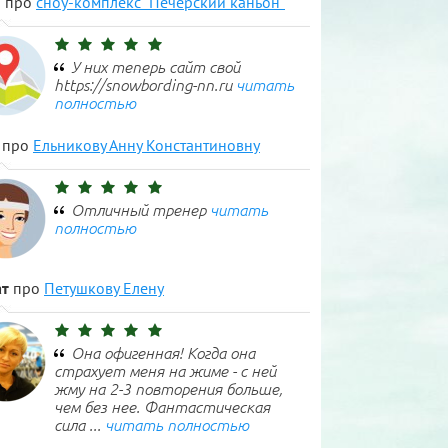
н
про
сноу-комплекс "Печерский каньон"
У них теперь сайт свой
https://snowbording-nn.ru
читать
полностью
про
Ельникову Анну Константиновну
Отличный тренер
читать
полностью
т
про
Петушкову Елену
Она офигенная! Когда она
страхует меня на жиме - с ней
жму на 2-3 повторения больше,
чем без нее. Фантастическая
сила ...
читать полностью