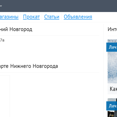
агазины
Прокат
Статьи
Объявления
жний Новгород
Инт
37в
Лич
карте Нижнего Новгорода
Ка
Лич