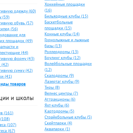
Хоккейные площадки
(16)
тивную одежду (60)
Бильярдные клубы (15)
 (59)
Баскетбольные
тивную обувь (57)
площадки (15)
ипед (56)
Конные клубы (14)
удование для
Горнолыжные и лыжные
ких площадок (49)
базы (13)
запчасти и
Роллердромы (13)
лектующие (44)
Боулинг клубы (12)
тивную форму (43)
Волейбольные площадки
 (42)
(12)
тивную сумку (42)
Скалодромы (9)
и (41)
Лазертаг клубы (9)
виды товаров
Тиры (8)
Велнес центры (7)
ции и школы
Аттракционы (6)
Яхт-клубы (6)
Картодромы (5)
в (161)
Страйкбольные клубы (5)
(108)
Скейтпарки (4)
еса (107)
Аквапарки (1)
еса (67)