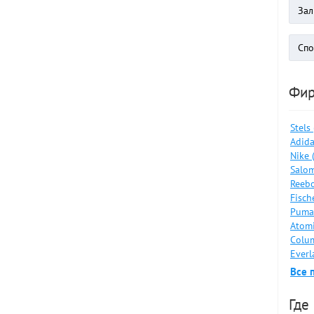
Фи
Stels
Adida
Nike 
Salom
Reebo
Fisch
Puma
Atomi
Colum
Everl
Все 
Где