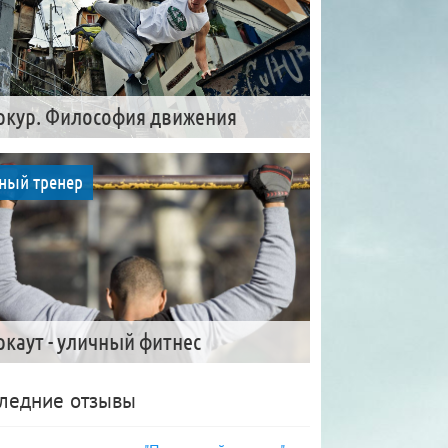
ркур. Философия движения
ный тренер
ркаут - уличный фитнес
ледние отзывы