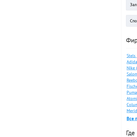
Фи
Stels
Adida
Nike 
Salom
Reebo
Fisch
Puma
Atomi
Colum
Merid
Все 
Где