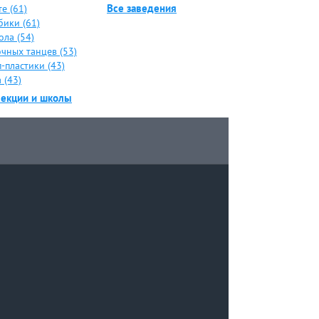
Все заведения
е (61)
бики (61)
ола (54)
чных танцев (53)
-пластики (43)
 (43)
секции и школы