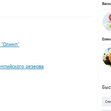
Васи
Елен
 "Олимп"
мпийского резерва
Быс