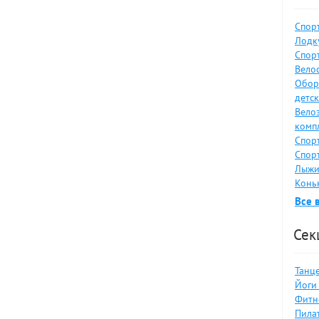
Спор
Лодку
Спор
Велос
Обор
детс
Вело
комп
Спор
Спор
Лыжи
Коньк
Все 
Сек
Танце
Йоги 
Фитн
Пилат