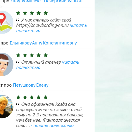
н
про
сноу-комплекс "Печерский каньон"
У них теперь сайт свой
https://snowbording-nn.ru
читать
полностью
про
Ельникову Анну Константиновну
Отличный тренер
читать
полностью
т
про
Петушкову Елену
Она офигенная! Когда она
страхует меня на жиме - с ней
жму на 2-3 повторения больше,
чем без нее. Фантастическая
сила ...
читать полностью