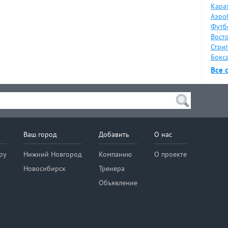
Карат
Аэро
Футб
Восто
Стрип
Бокса
Все 
Ваш город
Добавить
О нас
ру
Нижний Новгород
Компанию
О проекте
Новосибирск
Тренера
Объявление