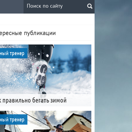
ересные публикации
ный тренер
к правильно бегать зимой
ный тренер