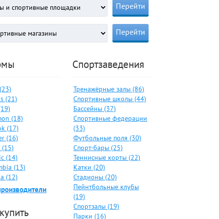
рмы
Спортзаведения
 (23)
Тренажёрные залы (86)
s (21)
Спортивные школы (44)
(19)
Бассейны (37)
on (18)
Спортивные федерации
k (17)
(33)
er (16)
Футбольные поля (30)
 (15)
Спорт-бары (25)
c (14)
Теннисные корты (22)
bia (13)
Катки (20)
a (12)
Стадионы (20)
Пейнтбольные клубы
производители
(19)
Спортзалы (19)
 купить
Парки (16)