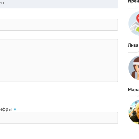
Ире
ён.
Лиза
Мара
цифры