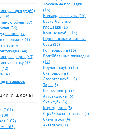
Хоккейные площадки
(16)
тивную одежду (60)
Бильярдные клубы (15)
 (59)
Баскетбольные
тивную обувь (57)
площадки (15)
ипед (56)
Конные клубы (14)
удование для
Горнолыжные и лыжные
ких площадок (49)
базы (13)
запчасти и
Роллердромы (13)
лектующие (44)
Волейбольные площадки
тивную форму (43)
(12)
тивную сумку (42)
Боулинг клубы (12)
 (42)
Скалодромы (9)
и (41)
Лазертаг клубы (9)
виды товаров
Тиры (8)
Велнес центры (7)
ции и школы
Аттракционы (6)
Яхт-клубы (6)
Картодромы (5)
в (161)
Страйкбольные клубы (5)
(108)
Скейтпарки (4)
еса (107)
Аквапарки (1)
еса (67)