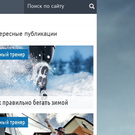
ересные публикации
ный тренер
к правильно бегать зимой
ный тренер