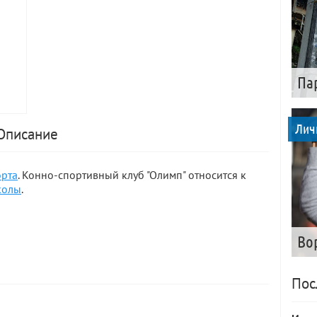
Па
Лич
 Описание
орта
. Конно-спортивный клуб "Олимп" относится к
колы
.
Во
Пос