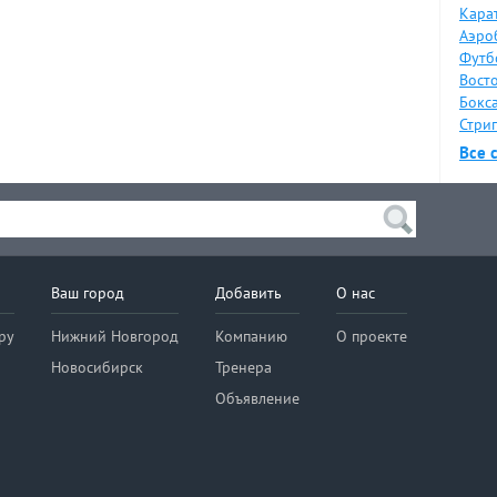
Карат
Аэро
Футб
Восто
Бокса
Стрип
Все 
Ваш город
Добавить
О нас
ру
Нижний Новгород
Компанию
О проекте
Новосибирск
Тренера
Объявление