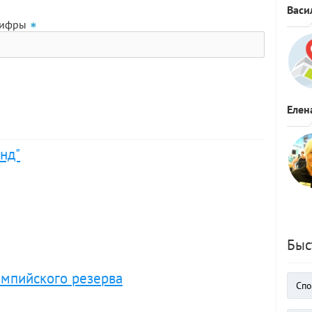
Васи
цифры
Елен
нд"
Быс
мпийского резерва