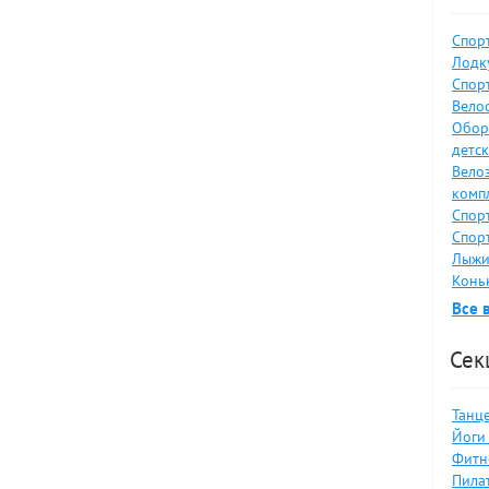
Спор
Лодку
Спор
Велос
Обор
детс
Вело
комп
Спор
Спор
Лыжи
Коньк
Все 
Сек
Танце
Йоги 
Фитн
Пилат