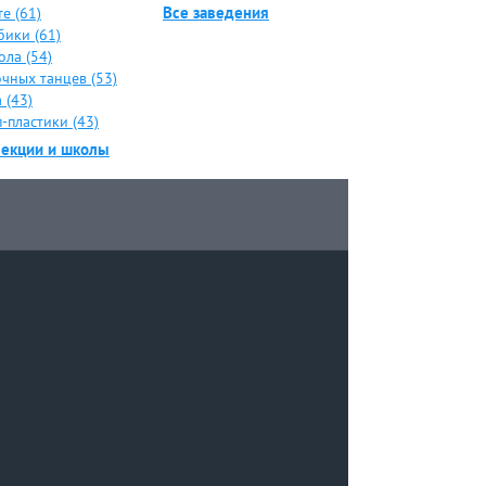
Все заведения
е (61)
бики (61)
ола (54)
чных танцев (53)
 (43)
-пластики (43)
секции и школы