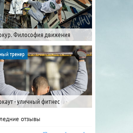
ркур. Философия движения
ный тренер
ркаут - уличный фитнес
ледние отзывы