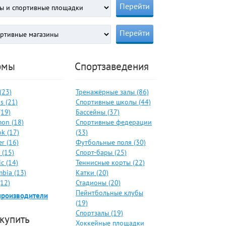
рмы
Спортзаведения
 (23)
Тренажёрные залы (86)
s (21)
Спортивные школы (44)
(19)
Бассейны (37)
on (18)
Спортивные федерации
k (17)
(33)
er (16)
Футбольные поля (30)
 (15)
Спорт-бары (25)
c (14)
Теннисные корты (22)
bia (13)
Катки (20)
(12)
Стадионы (20)
Пейнтбольные клубы
производители
(19)
Спортзалы (19)
 купить
Хоккейные площадки