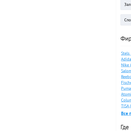
Фи
Stels
Adida
Nike 
Salom
Reebo
Fisch
Puma
Atomi
Colum
TISA 
Все 
Где