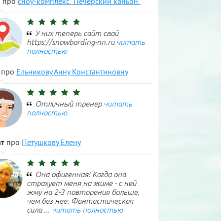
н
про
сноу-комплекс "Печерский каньон"
У них теперь сайт свой
https://snowbording-nn.ru
читать
полностью
про
Ельникову Анну Константиновну
Отличный тренер
читать
полностью
т
про
Петушкову Елену
Она офигенная! Когда она
страхует меня на жиме - с ней
жму на 2-3 повторения больше,
чем без нее. Фантастическая
сила ...
читать полностью