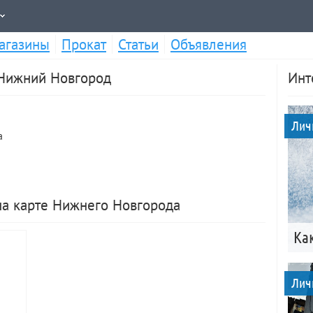
агазины
Прокат
Статьи
Объявления
 Нижний Новгород
Инт
Лич
а
на карте Нижнего Новгорода
Ка
Лич