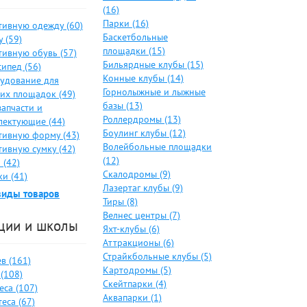
(16)
Парки (16)
тивную одежду (60)
Баскетбольные
 (59)
площадки (15)
тивную обувь (57)
Бильярдные клубы (15)
ипед (56)
Конные клубы (14)
удование для
Горнолыжные и лыжные
ких площадок (49)
базы (13)
запчасти и
Роллердромы (13)
лектующие (44)
Боулинг клубы (12)
тивную форму (43)
Волейбольные площадки
тивную сумку (42)
(12)
 (42)
Скалодромы (9)
и (41)
Лазертаг клубы (9)
виды товаров
Тиры (8)
Велнес центры (7)
ции и школы
Яхт-клубы (6)
Аттракционы (6)
Страйкбольные клубы (5)
в (161)
Картодромы (5)
(108)
Скейтпарки (4)
еса (107)
Аквапарки (1)
еса (67)