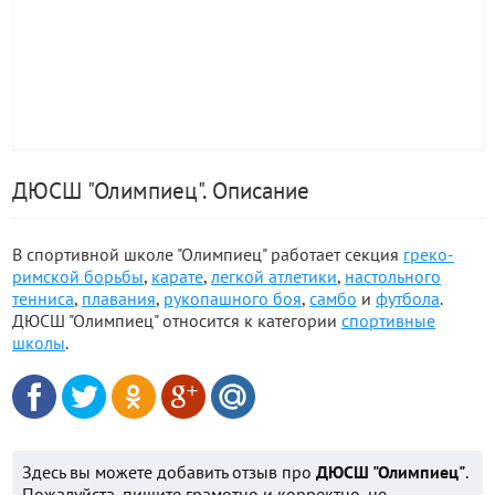
ДЮСШ "Олимпиец". Описание
В спортивной школе "Олимпиец" работает секция
греко-
римской борьбы
,
карате
,
легкой атлетики
,
настольного
тенниса
,
плавания
,
рукопашного боя
,
самбо
и
футбола
.
ДЮСШ "Олимпиец" относится к категории
спортивные
школы
.
Здесь вы можете добавить отзыв про
ДЮСШ "Олимпиец"
.
Пожалуйста, пишите грамотно и корректно, не