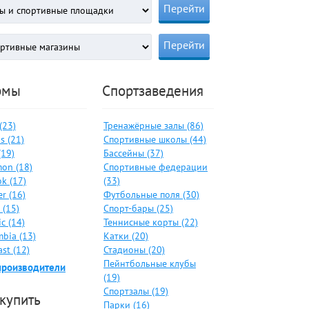
рмы
Спортзаведения
 (23)
Тренажёрные залы (86)
s (21)
Спортивные школы (44)
(19)
Бассейны (37)
on (18)
Спортивные федерации
k (17)
(33)
er (16)
Футбольные поля (30)
 (15)
Спорт-бары (25)
c (14)
Теннисные корты (22)
bia (13)
Катки (20)
ast (12)
Стадионы (20)
Пейнтбольные клубы
производители
(19)
Спортзалы (19)
 купить
Парки (16)