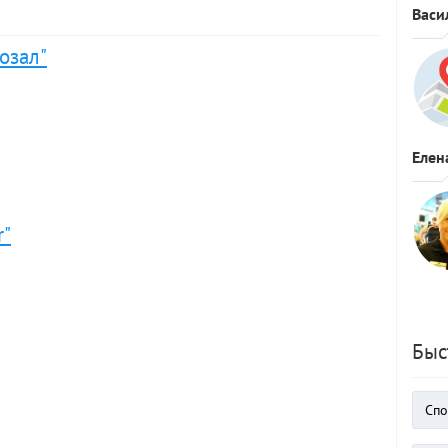
Васи
озал"
Елен
r"
Быс