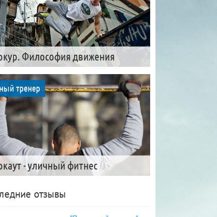
ркур. Философия движения
ный тренер
ркаут - уличный фитнес
ледние отзывы