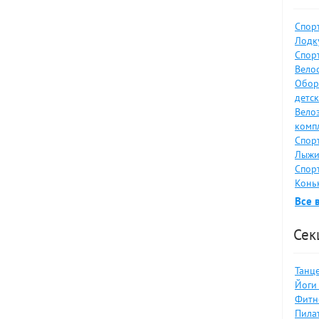
Спор
Лодку
Спор
Велос
Обор
детс
Вело
комп
Спор
Лыжи
Спор
Коньк
Все 
Сек
Танце
Йоги 
Фитн
Пилат