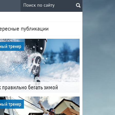
ересные публикации
ный тренер
к правильно бегать зимой
ный тренер