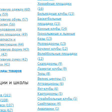
Хоккейные площадки
(16)
тивную одежду (60)
Бильярдные клубы (15)
 (59)
Баскетбольные
тивную обувь (57)
площадки (15)
ипед (56)
Конные клубы (14)
удование для
Горнолыжные и лыжные
ких площадок (49)
базы (13)
запчасти и
Роллердромы (13)
лектующие (44)
Боулинг клубы (12)
тивную форму (43)
Волейбольные площадки
 (42)
(12)
тивную сумку (42)
Скалодромы (9)
и (41)
Лазертаг клубы (9)
виды товаров
Тиры (8)
Велнес центры (7)
ции и школы
Аттракционы (6)
Яхт-клубы (6)
Картодромы (5)
в (161)
Страйкбольные клубы (5)
(108)
Скейтпарки (4)
еса (107)
Аквапарки (1)
еса (67)