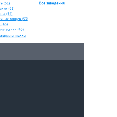
Все заведения
е (61)
бики (61)
ола (54)
чных танцев (53)
 (43)
-пластики (43)
секции и школы