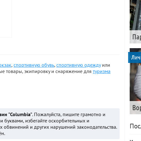
Па
Лич
юкзак
,
спортивную обувь
,
спортивную одежду
или
ые товары, экипировку и снаряжение для
туризма
Во
зин "Columbia"
. Пожалуйста, пишите грамотно и
и буквами, избегайте оскорбительных и
Пос
 обвинений и других нарушений законодательства.
ён.