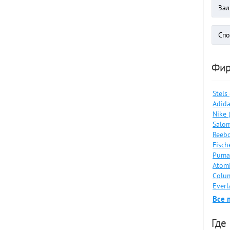
Фи
Stels
Adida
Nike 
Salom
Reebo
Fisch
Puma
Atomi
Colum
Everl
Все 
Где