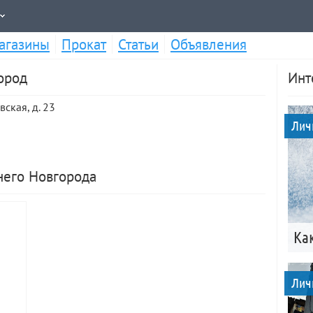
агазины
Прокат
Статьи
Объявления
ород
Инт
ская, д. 23
Лич
него Новгорода
Ка
Лич