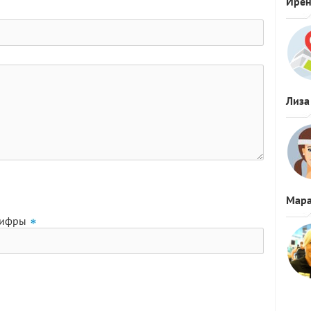
Ире
Лиза
Мара
цифры