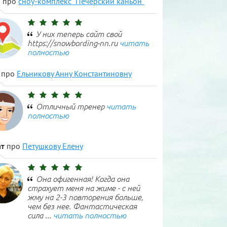
н
про
сноу-комплекс "Печерский каньон"
У них теперь сайт свой
https://snowbording-nn.ru
читать
полностью
про
Ельникову Анну Константиновну
Отличный тренер
читать
полностью
т
про
Петушкову Елену
Она офигенная! Когда она
страхует меня на жиме - с ней
жму на 2-3 повторения больше,
чем без нее. Фантастическая
сила ...
читать полностью