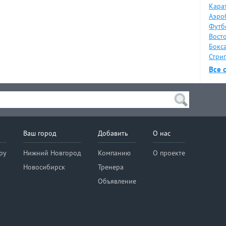
Карат
Аэро
Футб
Восто
Бокса
Стрип
Все 
Ваш город
Добавить
О нас
ру
Нижний Новгород
Компанию
О проекте
Новосибирск
Тренера
Объявление