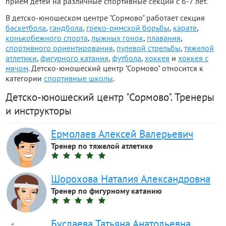
приём детей на различные спортивные секции с 6-7 лет.
В детско-юношеском центре "Сормово" работает секция
баскетбола
,
гандбола
,
греко-римской борьбы
,
карате
,
конькобежного спорта
,
лыжных гонок
,
плавания
,
спортивного ориентирования
,
пулевой стрельбы
,
тяжелой
атлетики
,
фигурного катания
,
футбола
,
хоккея
и
хоккея с
мячом
. Детско-юношеский центр "Сормово" относится к
категории
спортивные школы
.
Детско-юношеский центр "Сормово". Тренеры
и инструкторы
Ермолаев Алексей Валерьевич
Тренер по тяжелой атлетике
Шорохова Наталия Александровна
Тренер по фигурному катанию
Буслаева Татьяна Анатольевна