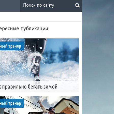
ересные публикации
ный тренер
к правильно бегать зимой
ный тренер