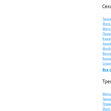
Сек
Танце
Йоги 
Фитн
Пилат
Карат
Аэро
Футб
Восто
Бокса
Стрип
Все 
Тре
Фитне
Танца
Плав
Йоге 