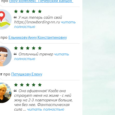
н
про
сноу-комплекс "Печерский каньон"
У них теперь сайт свой
https://snowbording-nn.ru
читать
полностью
про
Ельникову Анну Константиновну
Отличный тренер
читать
полностью
т
про
Петушкову Елену
Она офигенная! Когда она
страхует меня на жиме - с ней
жму на 2-3 повторения больше,
чем без нее. Фантастическая
сила ...
читать полностью