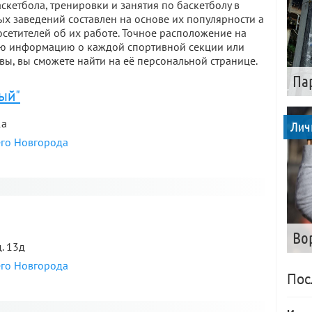
скетбола, тренировки и занятия по баскетболу в
х заведений составлен на основе их популярности а
сетителей об их работе. Точное расположение на
гую информацию о каждой спортивной секции или
вы, вы сможете найти на её персональной странице.
Па
ый"
1а
Лич
его Новгорода
я
Во
. 13д
его Новгорода
Пос
я