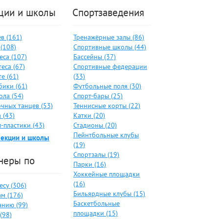
ции и школы
Спортзаведения
в (161)
Тренажёрные залы (86)
(108)
Спортивные школы (44)
еса (107)
Бассейны (37)
еса (67)
Спортивные федерации
е (61)
(33)
бики (61)
Футбольные поля (30)
ола (54)
Спорт-бары (25)
чных танцев (53)
Теннисные корты (22)
 (43)
Катки (20)
-пластики (43)
Стадионы (20)
Пейнтбольные клубы
секции и школы
(19)
Спортзалы (19)
неры по
Парки (16)
Хоккейные площадки
(16)
су (306)
Бильярдные клубы (15)
м (176)
Баскетбольные
анию (99)
площадки (15)
(98)