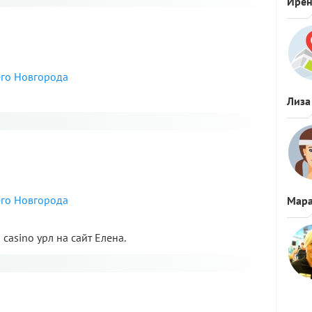
Ире
его Новгорода
Лиза
я
его Новгорода
Мара
casino урл на сайт Елена.
я