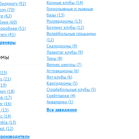
Конные клубы (14)
билдингу (92)
Горнолыжные и лыжные
лу (70)
базы (13)
е (62)
Роллердромы (13)
бике (60)
Боулинг клубы (12)
аэробике (51)
Волейбольные площадки
есу (41)
(12)
тренеры
Скалодромы (9)
Лазертаг клубы (9)
рмы
Тиры (8)
Велнес центры (7)
Аттракционы (6)
 (23)
Яхт-клубы (6)
s (21)
Картодромы (5)
(19)
Страйкбольные клубы (5)
on (18)
Скейтпарки (4)
k (17)
Аквапарки (1)
er (16)
Все заведения
 (15)
c (14)
bia (13)
ast (12)
производители