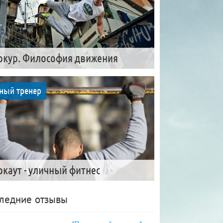
ркур. Философия движения
ный тренер
ркаут - уличный фитнес
ледние отзывы