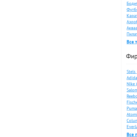
Боди
Футбо
Карат
Аэро
Аква
Пилат
Все 
Фи
Stels
Adida
Nike 
Salom
Reebo
Fisch
Puma
Atomi
Colum
Everl
Все 