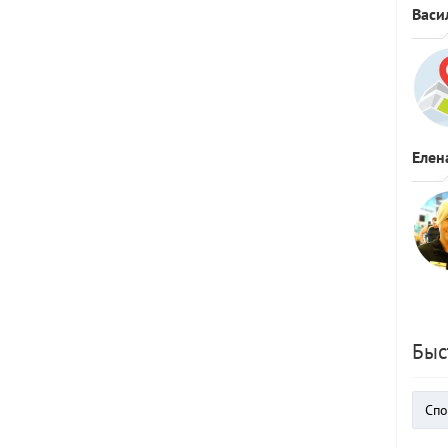
Васи
Елен
Быс