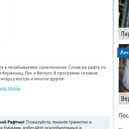
Па
Лич
ех в незабываемое приключение. Сплав на рафте по
 Керженец, Лух и Ветлуга. В программе сплавов:
итару у костра и многое другое.
кат лодок
.
Во
Пос
кий Рафтинг
. Пожалуйста, пишите грамотно и
и буквами, избегайте оскорбительных и