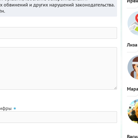
Ире
 обвинений и других нарушений законодательства.
ён.
Лиза
Мара
цифры
Васи