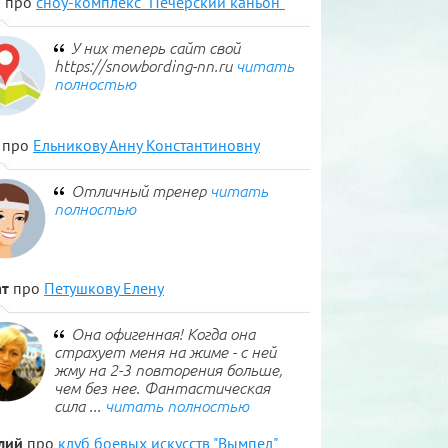
н
про
сноу-комплекс "Печерский каньон"
У них теперь сайт свой
https://snowbording-nn.ru
читать
полностью
про
Ельникову Анну Константиновну
Отличный тренер
читать
полностью
т
про
Петушкову Елену
Она офигенная! Когда она
страхует меня на жиме - с ней
жму на 2-3 повторения больше,
чем без нее. Фантастическая
сила ...
читать полностью
лий
про
клуб боевых искусств "Вымпел"