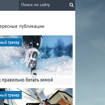
ересные публикации
ный тренер
к правильно бегать зимой
ный тренер