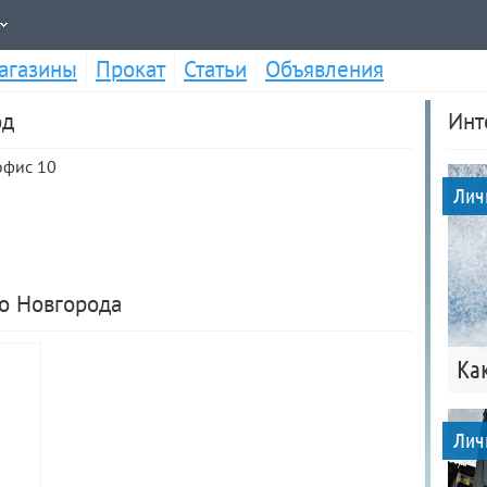
агазины
Прокат
Статьи
Объявления
од
Инт
 офис 10
Лич
го Новгорода
Ка
Лич