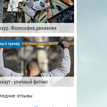
ркур. Философия движения
ный тренер
ркаут - уличный фитнес
ледние отзывы