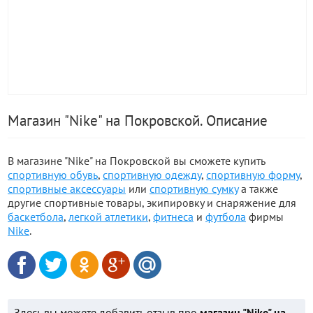
Магазин "Nike" на Покровской. Описание
В магазине "Nike" на Покровской вы сможете купить
спортивную обувь
,
спортивную одежду
,
спортивную форму
,
спортивные аксессуары
или
спортивную сумку
а также
другие спортивные товары, экипировку и снаряжение для
баскетбола
,
легкой атлетики
,
фитнеса
и
футбола
фирмы
Nike
.
Здесь вы можете добавить отзыв про
магазин "Nike" на