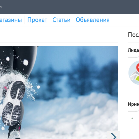
агазины
Прокат
Статьи
Объявления
Пос
Лида
Личный
Ири