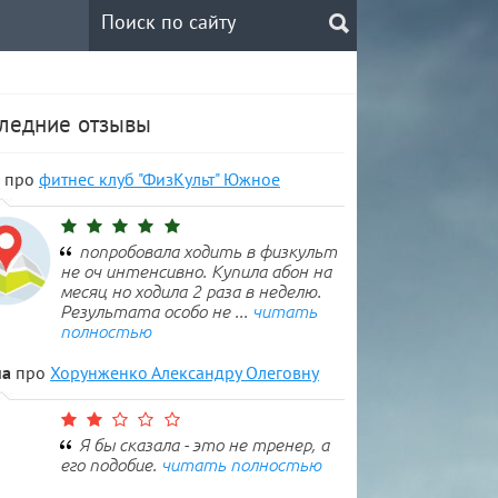
ледние отзывы
про
фитнес клуб "ФизКульт" Южное
 тренер
попробовала ходить в физкульт
не оч интенсивно. Купила абон на
месяц но ходила 2 раза в неделю.
Результата особо не ...
читать
полностью
на
про
Хорунженко Александру Олеговну
Я бы сказала - это не тренер, а
его подобие.
читать полностью