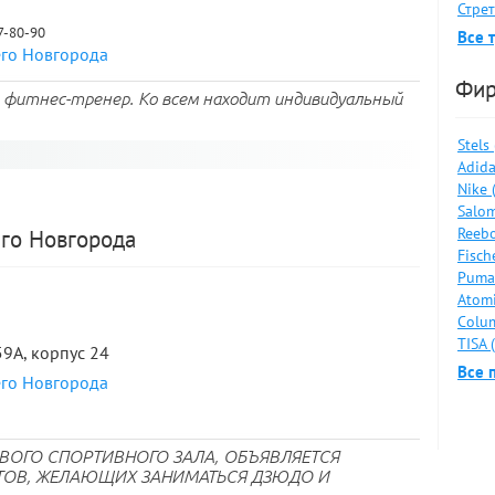
Стрет
67-80-90
Все 
его Новгорода
Фи
 фитнес-тренер. Ко всем находит индивидуальный
Stels
Adida
Nike 
Salom
Reebo
го Новгорода
Fisch
Puma
Atomi
Colum
TISA 
59А, корпус 24
Все 
его Новгорода
ВОГО СПОРТИВНОГО ЗАЛА, ОБЪЯВЛЯЕТСЯ
ТОВ, ЖЕЛАЮЩИХ ЗАНИМАТЬСЯ ДЗЮДО И