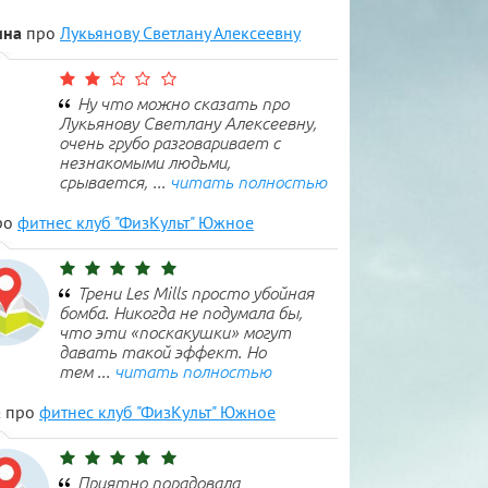
ина
про
Лукьянову Светлану Алексеевну
р. Философия движения
ерез заборы и преодолевать городское пространство не самым пр
Ну что можно сказать про
образом. Такой экстремальный отдых становится всё более попул
Лукьянову Светлану Алексеевну,
молодёжи.
очень грубо разговаривает с
незнакомыми людьми,
срывается, ...
читать полностью
ро
фитнес клуб "ФизКульт" Южное
Трени Les Mills просто убойная
бомба. Никогда не подумала бы,
что эти «поскакушки» могут
давать такой эффект. Но
тем ...
читать полностью
а
про
фитнес клуб "ФизКульт" Южное
Приятно порадовала