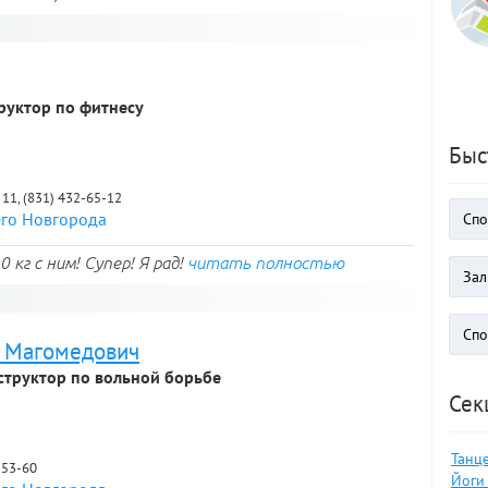
руктор по фитнесу
Быс
 11, (831) 432-65-12
его Новгорода
 кг с ним! Супер! Я рад!
читать полностью
 Магомедович
структор по вольной борьбе
Сек
Танце
2-53-60
Йоги 