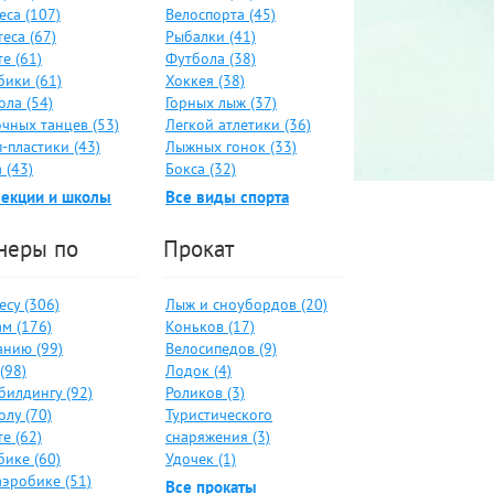
еса (107)
Велоспорта (45)
еса (67)
Рыбалки (41)
е (61)
Футбола (38)
бики (61)
Хоккея (38)
ола (54)
Горных лыж (37)
чных танцев (53)
Легкой атлетики (36)
-пластики (43)
Лыжных гонок (33)
 (43)
Бокса (32)
секции и школы
Все виды спорта
неры по
Прокат
су (306)
Лыж и сноубордов (20)
м (176)
Коньков (17)
анию (99)
Велосипедов (9)
(98)
Лодок (4)
билдингу (92)
Роликов (3)
лу (70)
Туристического
е (62)
снаряжения (3)
бике (60)
Удочек (1)
аэробике (51)
Все прокаты