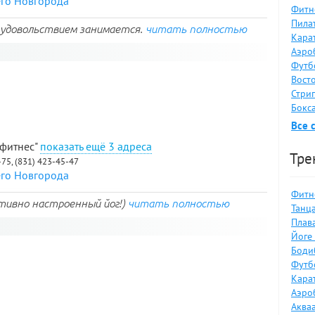
его Новгорода
Фитн
Пилат
с удовольствием занимается.
читать полностью
Карат
Аэро
Футб
Восто
Стрип
Бокса
Все 
 фитнес"
3 адреса
Тре
-75, (831) 423-45-47
его Новгорода
Фитне
итивно настроенный йог!)
читать полностью
Танца
Плав
Йоге 
Боди
Футбо
Карат
Аэро
Аква