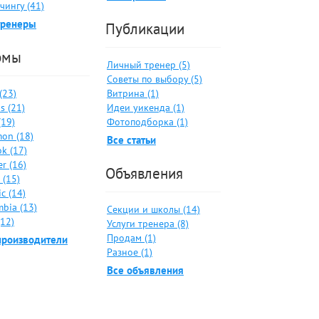
чингу (41)
тренеры
Публикации
рмы
Личный тренер (5)
Советы по выбору (5)
 (23)
Витрина (1)
s (21)
Идеи уикенда (1)
(19)
Фотоподборка (1)
on (18)
Все статьи
k (17)
er (16)
Объявления
 (15)
c (14)
bia (13)
Секции и школы (14)
(12)
Услуги тренера (8)
Продам (1)
производители
Разное (1)
Все объявления