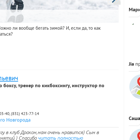
Мар
Парку
жно ли вообще бегать зимой? И, если да, то как
Прыгать ч
аться?
человека 
активной 
Jia
п
льевич
о боксу, тренер по кикбоксингу, инструктор по
-03-40, (831) 423-77-14
Саш
его Новгорода
гу в клуб Дракон,нам очень нравится) Сын в
анятий ) Спасибо
читать полностью