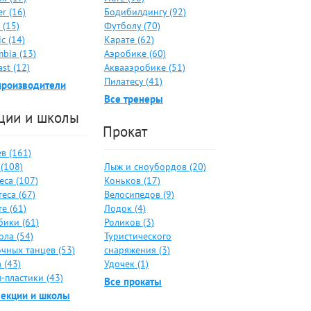
er (16)
Бодибилдингу (92)
 (15)
Футболу (70)
c (14)
Карате (62)
bia (13)
Аэробике (60)
ast (12)
Аквааэробике (51)
Пилатесу (41)
производители
Все тренеры
ции и школы
Прокат
в (161)
(108)
Лыж и сноубордов (20)
еса (107)
Коньков (17)
еса (67)
Велосипедов (9)
е (61)
Лодок (4)
бики (61)
Роликов (3)
ола (54)
Туристического
чных танцев (53)
снаряжения (3)
 (43)
Удочек (1)
-пластики (43)
Все прокаты
секции и школы