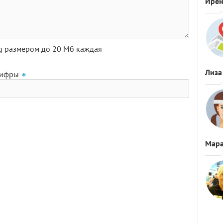
Ире
pg размером до 20 Мб каждая
Лиза
цифры
Мара