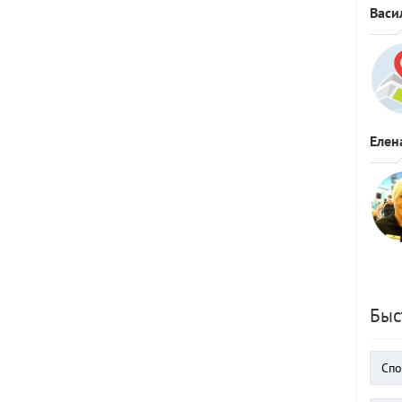
Васи
Елен
Быс