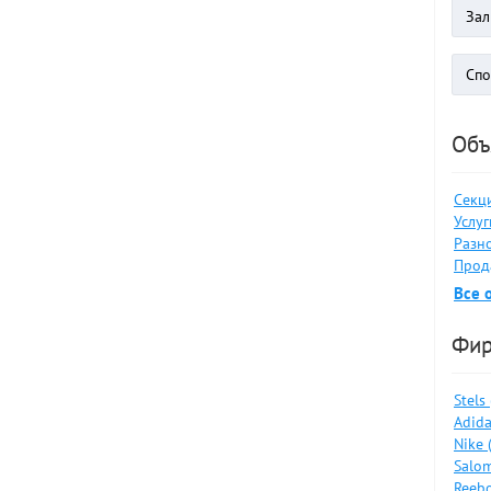
Объ
Секц
Услуг
Разно
Прод
Все 
Фи
Stels
Adida
Nike 
Salom
Reebo