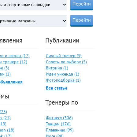
явления
Публикации
ии и школы (17)
Личный тренер (5)
и тренера (12)
Советы по выбору (5)
е (3)
Витрина (1)
ам (1)
Идеи уикенда (1)
Фотоподборка (1)
объявления
Все статьи
рмы
Тренеры по
 (23)
s (21)
Фитнесу (306)
(19)
Танцам (176)
on (18)
Плаванию (99)
k (17)
Йоге (98)