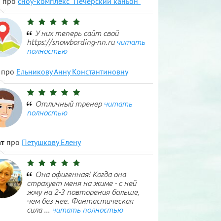
н
про
сноу-комплекс "Печерский каньон"
У них теперь сайт свой
https://snowbording-nn.ru
читать
полностью
про
Ельникову Анну Константиновну
Отличный тренер
читать
полностью
т
про
Петушкову Елену
Она офигенная! Когда она
страхует меня на жиме - с ней
жму на 2-3 повторения больше,
чем без нее. Фантастическая
сила ...
читать полностью