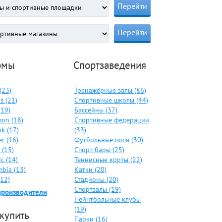
рмы
Спортзаведения
 (23)
Тренажёрные залы (86)
s (21)
Спортивные школы (44)
(19)
Бассейны (37)
on (18)
Спортивные федерации
k (17)
(33)
er (16)
Футбольные поля (30)
 (15)
Спорт-бары (25)
c (14)
Теннисные корты (22)
bia (13)
Катки (20)
(12)
Стадионы (20)
Спортзалы (19)
производители
Пейнтбольные клубы
(19)
 купить
Парки (16)