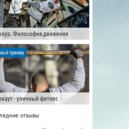
ркур. Философия движения
ный тренер
ркаут - уличный фитнес
ледние отзывы