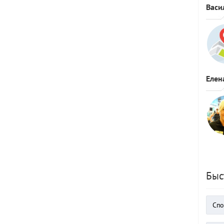
Васи
Елен
Быс