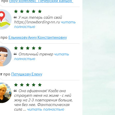
н
про
сноу-комплекс "Печерский каньон"
У них теперь сайт свой
https://snowbording-nn.ru
читать
полностью
про
Ельникову Анну Константиновну
Отличный тренер
читать
полностью
т
про
Петушкову Елену
Она офигенная! Когда она
страхует меня на жиме - с ней
жму на 2-3 повторения больше,
чем без нее. Фантастическая
сила ...
читать полностью