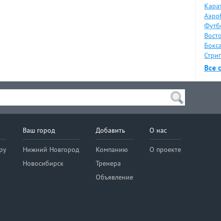
Карат
Аэро
Футб
Восто
Бокса
Стрип
Все 
Ваш город
Добавить
О нас
ру
Нижний Новгород
Компанию
О проекте
Новосибирск
Тренера
Объявление