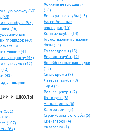
Хоккейные площадки
(16)
тивную одежду (60)
Бильярдные клубы (15)
 (59)
Баскетбольные
тивную обувь (57)
площадки (15)
ипед (56)
Конные клубы (14)
удование для
Горнолыжные и лыжные
ких площадок (49)
базы (13)
запчасти и
Роллердромы (13)
лектующие (44)
Боулинг клубы (12)
тивную форму (43)
Волейбольные площадки
тивную сумку (42)
(12)
 (42)
Скалодромы (9)
и (41)
Лазертаг клубы (9)
виды товаров
Тиры (8)
Велнес центры (7)
ции и школы
Яхт-клубы (6)
Аттракционы (6)
Картодромы (5)
в (161)
Страйкбольные клубы (5)
(108)
Скейтпарки (4)
еса (107)
Аквапарки (1)
еса (67)