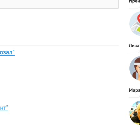
Ире
Лиза
озал"
Мара
нт"