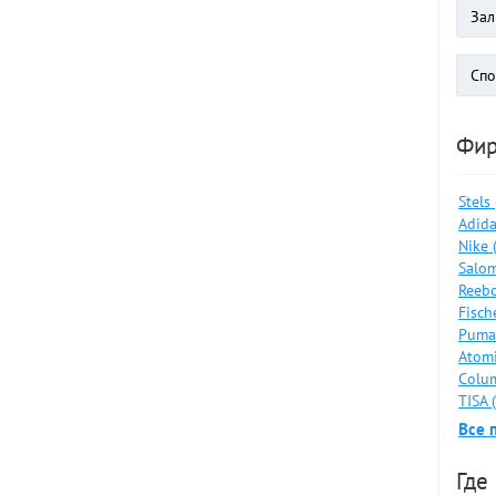
Фи
Stels
Adida
Nike 
Salom
Reebo
Fisch
Puma
Atomi
Colum
TISA 
Все 
Где