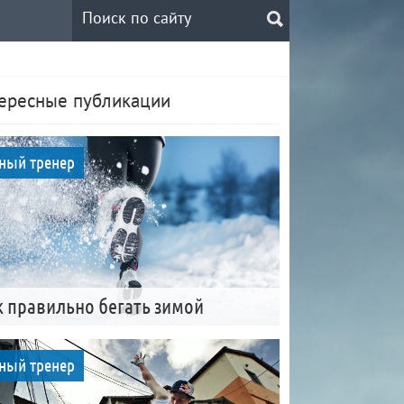
ересные публикации
ный тренер
к правильно бегать зимой
ный тренер