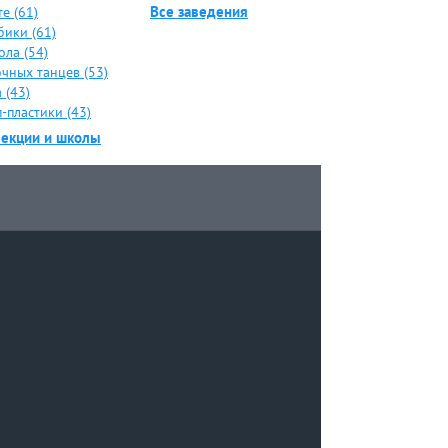
Все заведения
е (61)
бики (61)
ола (54)
чных танцев (53)
 (43)
-пластики (43)
секции и школы