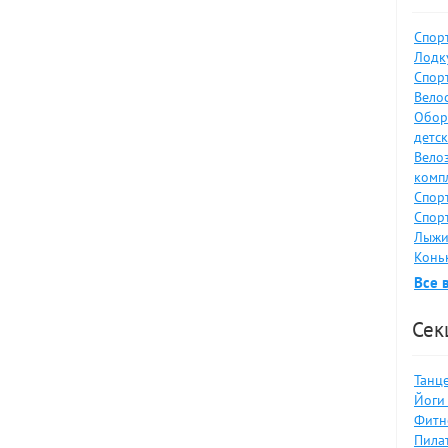
Спор
Лодку
Спор
Велос
Обор
детс
Вело
комп
Спор
Спор
Лыжи
Коньк
Все 
Сек
Танце
Йоги 
Фитн
Пилат