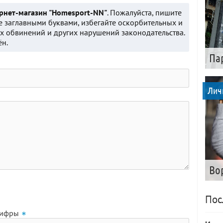
рнет-магазин "Homesport-NN"
. Пожалуйста, пишите
е заглавными буквами, избегайте оскорбительных и
 обвинений и других нарушений законодательства.
ён.
Па
Лич
Во
Пос
цифры