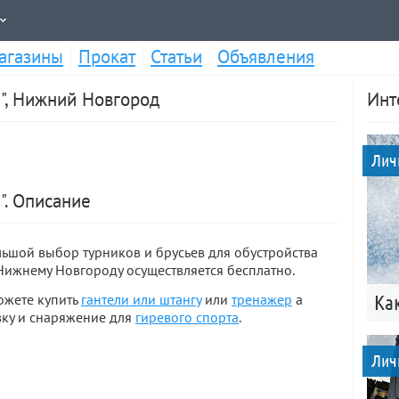
агазины
Прокат
Статьи
Объявления
", Нижний Новгород
Инт
Лич
". Описание
льшой выбор турников и брусьев для обустройства
Нижнему Новгороду осуществляется бесплатно.
ожете купить
гантели или штангу
или
тренажер
а
Ка
вку и снаряжение для
гиревого спорта
.
Лич