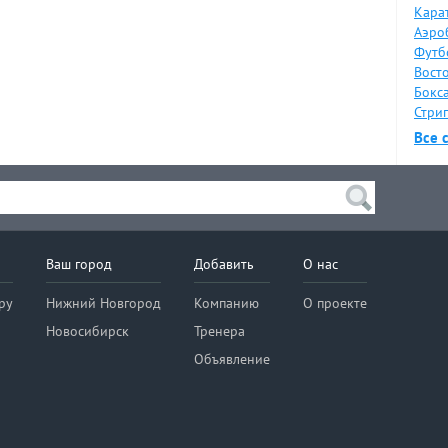
Карат
Аэро
Футб
Восто
Бокса
Стрип
Все 
Ваш город
Добавить
О нас
ру
Нижний Новгород
Компанию
О проекте
Новосибирск
Тренера
Объявление