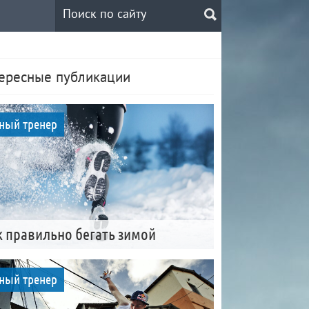
ересные публикации
ный тренер
к правильно бегать зимой
ный тренер