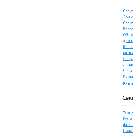
Спор
Лодку
Спор
Велос
Обор
детс
Вело
комп
Спор
Лыжи
Спор
Коньк
Все 
Сек
Танце
Йоги 
Фитн
Пилат