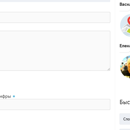
Васи
Елен
цифры
Быс