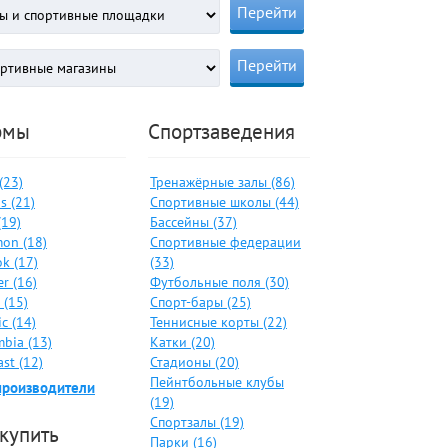
рмы
Спортзаведения
 (23)
Тренажёрные залы (86)
s (21)
Спортивные школы (44)
(19)
Бассейны (37)
on (18)
Спортивные федерации
k (17)
(33)
er (16)
Футбольные поля (30)
 (15)
Спорт-бары (25)
c (14)
Теннисные корты (22)
bia (13)
Катки (20)
ast (12)
Стадионы (20)
Пейнтбольные клубы
производители
(19)
Спортзалы (19)
 купить
Парки (16)