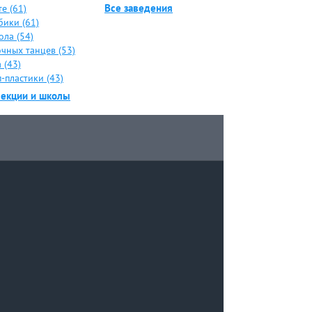
Все заведения
е (61)
бики (61)
ола (54)
чных танцев (53)
 (43)
-пластики (43)
секции и школы