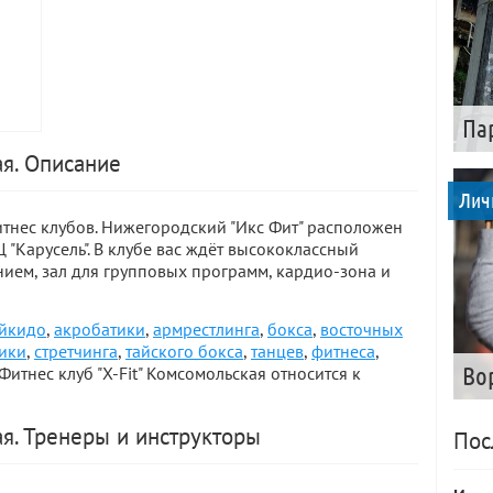
Па
ая. Описание
Лич
фитнес клубов. Нижегородский "Икс Фит" расположен
 "Карусель". В клубе вас ждёт высококлассный
ем, зал для групповых программ, кардио-зона и
йкидо
,
акробатики
,
армрестлинга
,
бокса
,
восточных
ики
,
стретчинга
,
тайского бокса
,
танцев
,
фитнеса
,
 Фитнес клуб "X-Fit" Комсомольская относится к
Во
ая. Тренеры и инструкторы
Пос