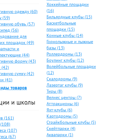
Хоккейные площадки
(16)
тивную одежду (60)
Бильярдные клубы (15)
 (59)
Баскетбольные
тивную обувь (57)
площадки (15)
ипед (56)
Конные клубы (14)
удование для
Горнолыжные и лыжные
ких площадок (49)
базы (13)
запчасти и
Роллердромы (13)
лектующие (44)
Боулинг клубы (12)
тивную форму (43)
Волейбольные площадки
 (42)
(12)
тивную сумку (42)
Скалодромы (9)
и (41)
Лазертаг клубы (9)
виды товаров
Тиры (8)
Велнес центры (7)
ции и школы
Аттракционы (6)
Яхт-клубы (6)
Картодромы (5)
в (161)
Страйкбольные клубы (5)
(108)
Скейтпарки (4)
еса (107)
Аквапарки (1)
еса (67)