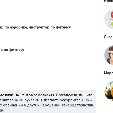
Ире
ер по аэробике, инструктор по фитнесу
Лиза
ор по фитнесу
Мара
ес клуб "X-Fit" Комсомольская
. Пожалуйста, пишите
е заглавными буквами, избегайте оскорбительных и
 обвинений и других нарушений законодательства.
ён.