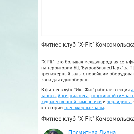
Фитнес клуб "X-Fit" Комсомольск
"X-Fit" - это большая международная сеть 
на территории БЦ "БугровБизнесПарк" за ТЦ
тренажерный залы с новейшим оборудовани
зона для единоборств.
В фитнес клубе "Икс Фит" работает секция
а
танцев
,
йоги
,
пилатеса
,
спортивной гимнаст
художественной гимнастики
и
черлидинга
.
категории
тренажёрные залы
.
Фитнес клуб "X-Fit" Комсомольск
Посмитная Диана