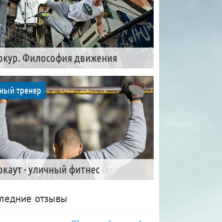
ркур. Философия движения
ный тренер
ркаут - уличный фитнес
ледние отзывы