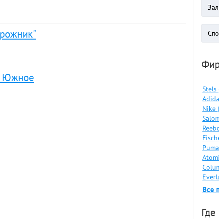
орожник"
Фи
" Южное
Stels
Adida
Nike 
Salom
Reebo
Fisch
Puma
Atomi
Colum
Everl
Все 
Где