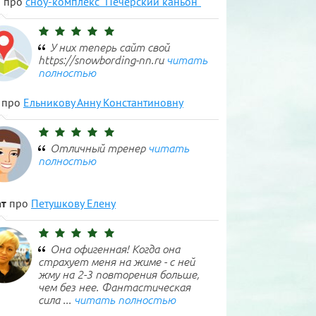
н
про
сноу-комплекс "Печерский каньон"
У них теперь сайт свой
https://snowbording-nn.ru
читать
полностью
про
Ельникову Анну Константиновну
Отличный тренер
читать
полностью
т
про
Петушкову Елену
Она офигенная! Когда она
страхует меня на жиме - с ней
жму на 2-3 повторения больше,
чем без нее. Фантастическая
сила ...
читать полностью