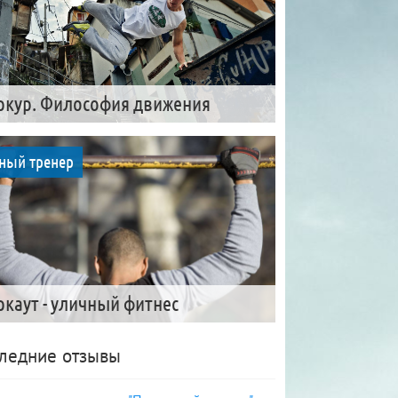
ркур. Философия движения
ный тренер
ркаут - уличный фитнес
ледние отзывы