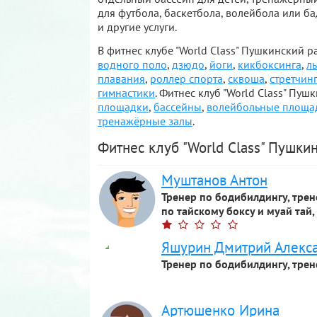
для футбола, баскетбола, волейбола или б
и другие услуги.
В фитнес клубе "World Class" Пушкинский 
водного поло
,
дзюдо
,
йоги
,
кикбоксинга
,
л
плавания
,
роллер спорта
,
сквоша
,
стретчин
гимнастики
. Фитнес клуб "World Class" Пу
площадки
,
бассейны
,
волейбольные площа
тренажёрные залы
.
Фитнес клуб "World Class" Пушки
Муштанов Антон
Тренер по бодибилдингу, трен
по тайскому боксу и муай тай,
Яшурин Дмитрий Алекс
Тренер по бодибилдингу, трен
Артюшенко Ирина