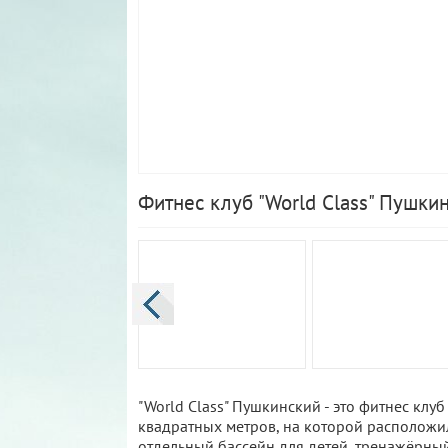
Фитнес клуб "World Class" Пушки
"World Class" Пушкинский - это фитнес клу
квадратных метров, на которой расположи
отдельный бассейн для детей, тренажёрный