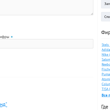
Фи
цифры
Stels
Adida
Nike 
Salom
Reebo
Fisch
Puma
Atomi
Colum
TISA 
Все 
нд"
Где