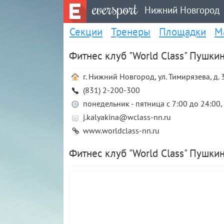
eversport
Нижний Новгород
Секции
Тренеры
Площадки
М
Фитнес клуб "World Class" Пушки
г. Нижний Новгород, ул. Тимирязева, д. 
(831) 2-200-300
понедельник - пятница с 7:00 до 24:00, 
j.kalyakina@wclass-nn.ru
www.worldclass-nn.ru
Фитнес клуб "World Class" Пушки