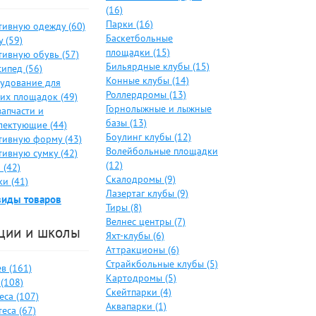
(16)
Парки (16)
тивную одежду (60)
Баскетбольные
 (59)
площадки (15)
тивную обувь (57)
Бильярдные клубы (15)
ипед (56)
Конные клубы (14)
удование для
Роллердромы (13)
ких площадок (49)
Горнолыжные и лыжные
запчасти и
базы (13)
лектующие (44)
Боулинг клубы (12)
тивную форму (43)
Волейбольные площадки
тивную сумку (42)
(12)
 (42)
Скалодромы (9)
и (41)
Лазертаг клубы (9)
виды товаров
Тиры (8)
Велнес центры (7)
ции и школы
Яхт-клубы (6)
Аттракционы (6)
Страйкбольные клубы (5)
в (161)
Картодромы (5)
(108)
Скейтпарки (4)
еса (107)
Аквапарки (1)
еса (67)