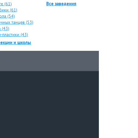
Все заведения
е (61)
бики (61)
ола (54)
чных танцев (53)
 (43)
-пластики (43)
секции и школы