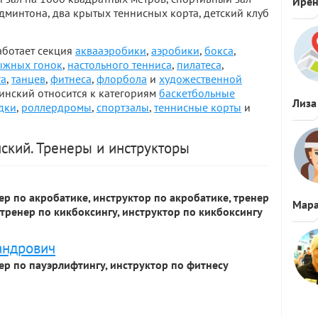
Ире
админтона, два крытых теннисных корта, детский клуб
работает секция
аквааэробики
,
аэробики
,
бокса
,
ыжных гонок
,
настольного тенниса
,
пилатеса
,
га
,
танцев
,
фитнеса
,
флорбола
и
художественной
шкинский относится к категориям
баскетбольные
Лиза
дки
,
роллердромы
,
спортзалы
,
теннисные корты
и
нский. Тренеры и инструкторы
ер по акробатике, инструктор по акробатике, тренер
Мара
 тренер по кикбоксингу, инструктор по кикбоксингу
андрович
ер по пауэрлифтингу, инструктор по фитнесу