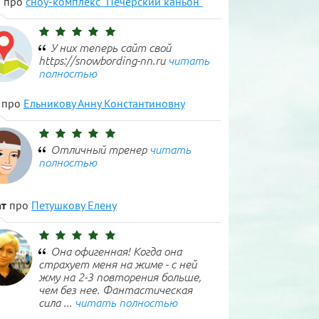
н
про
сноу-комплекс "Печерский каньон"
У них теперь сайт свой
https://snowbording-nn.ru
читать
полностью
про
Ельникову Анну Константиновну
Отличный тренер
читать
полностью
т
про
Петушкову Елену
Она офигенная! Когда она
страхует меня на жиме - с ней
жму на 2-3 повторения больше,
чем без нее. Фантастическая
сила ...
читать полностью