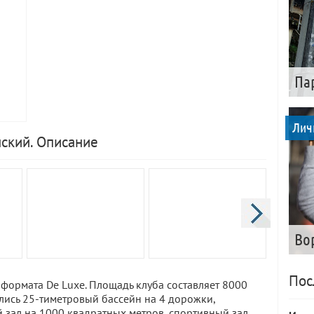
Па
Лич
нский. Описание
Во
Пос
б формата De Luxe. Площадь клуба составляет 8000
лись 25-тиметровый бассейн на 4 дорожки,
 зал на 1000 квадратных метров, спортивный зал