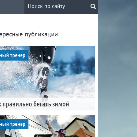
ересные публикации
ный тренер
к правильно бегать зимой
ный тренер