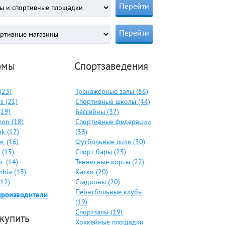
рмы
Спортзаведения
 (23)
Тренажёрные залы (86)
s (21)
Спортивные школы (44)
(19)
Бассейны (37)
on (18)
Спортивные федерации
k (17)
(33)
er (16)
Футбольные поля (30)
 (15)
Спорт-бары (25)
c (14)
Теннисные корты (22)
bia (13)
Катки (20)
(12)
Стадионы (20)
Пейнтбольные клубы
производители
(19)
Спортзалы (19)
 купить
Хоккейные площадки