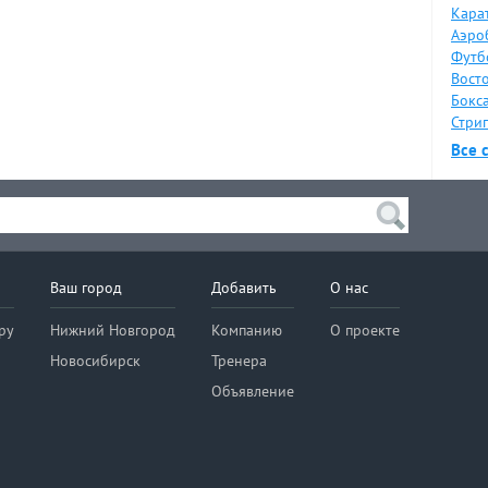
Карат
Аэро
Футб
Восто
Бокса
Стрип
Все 
Ваш город
Добавить
О нас
ру
Нижний Новгород
Компанию
О проекте
Новосибирск
Тренера
Объявление