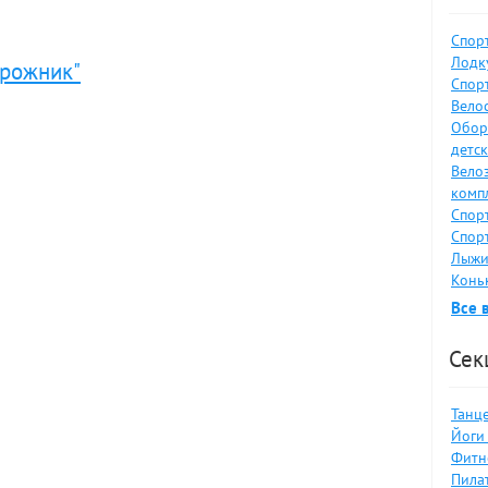
Спор
Лодку
орожник"
Спор
Велос
Обор
детс
Вело
комп
Спор
Спор
Лыжи
Коньк
Все 
Сек
Танце
Йоги 
Фитн
Пилат