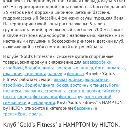
комплекса "Hampton by Hilton". Общая площадь клуба 6 000
м2. На территории водной зоны находятся: бассейн длиной
25 метров на 4 дорожки шириной, детский бассейн,
гидромассажный бассейн, 4 финских сауны, турецкая баня.
На территории сухой зоны расположены: 5 залов
групповых занятий, тренажерный зал более 700 м2. Также
в клубе есть зона единоборств с напольными, навесными и
настенными грушами и боксерским рингом и детский клуб,
включающий в себя спортивный и игровой залы.
В клубе "Gold's Fitness" вы сможете купить спортивные
товары, экипировку и снаряжение для
аквааэробики
,
аэробики
,
бодибилдинга
,
восточных танцев
,
йоги
,
пилатеса
,
плавания
,
стретчинга
,
танцев
и
фитнеса
. В клубе "Gold's
Fitness" работает секция
аквааэробики
,
акробатики
,
аэробики
,
бодибилдинга
,
бокса
,
восточных танцев
,
йоги
,
пилатеса
,
плавания
,
стретчинга
,
стрип-пластики
,
тайского
бокса
,
танцев
,
фехтования
,
фитнеса
,
художественной
гимнастики
и
черлидинга
. Клуб "Gold's Fitness" в HAMPTON
by HILTON относится к категориям
бассейны
и
тренажёрные залы
.
Клуб "Gold's Fitness" в HAMPTON by HILTON.