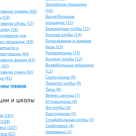
Хоккейные площадки
(16)
тивную одежду (60)
Баскетбольные
 (59)
площадки (15)
тивную обувь (57)
Бильярдные клубы (15)
ипед (56)
Конные клубы (14)
удование для
Горнолыжные и лыжные
ких площадок (49)
базы (13)
запчасти и
Роллердромы (13)
лектующие (44)
Боулинг клубы (12)
тивную форму (43)
Волейбольные площадки
 (42)
(12)
тивную сумку (42)
Скалодромы (9)
и (41)
Лазертаг клубы (9)
виды товаров
Тиры (8)
Велнес центры (7)
ции и школы
Аттракционы (6)
Яхт-клубы (6)
Картодромы (5)
в (161)
Страйкбольные клубы (5)
(108)
Скейтпарки (4)
еса (107)
Аквапарки (1)
еса (67)