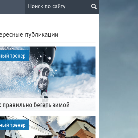
ересные публикации
ный тренер
к правильно бегать зимой
ный тренер