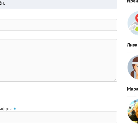
Ире
ён.
Лиза
Мара
цифры