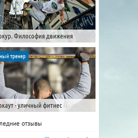
ркур. Философия движения
ный тренер
ркаут - уличный фитнес
ледние отзывы