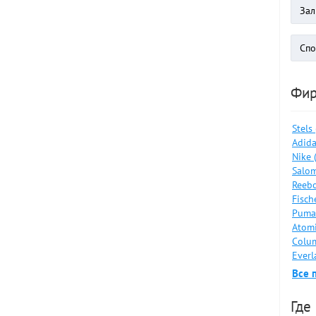
Фи
Stels
Adida
Nike 
Salom
Reebo
Fisch
Puma
Atomi
Colum
Everl
Все 
Где