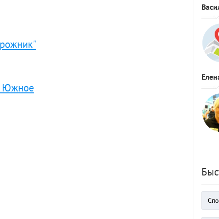
Васи
орожник"
Елен
" Южное
Быс