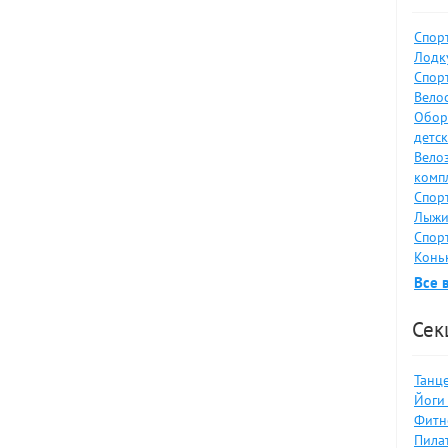
Спор
Лодку
Спор
Велос
Обор
детс
Вело
комп
Спор
Лыжи
Спор
Коньк
Все 
Сек
Танце
Йоги 
Фитн
Пилат