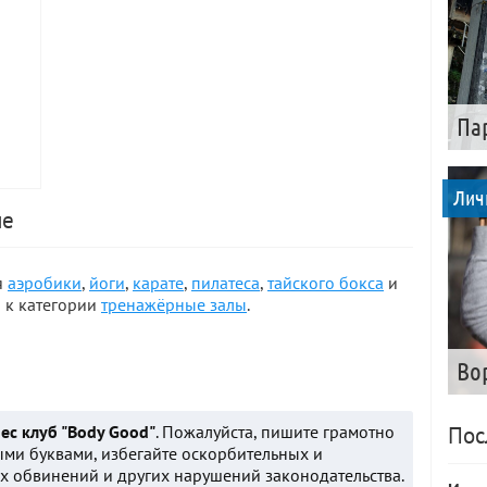
Па
Лич
ие
я
аэробики
,
йоги
,
карате
,
пилатеса
,
тайского бокса
и
я к категории
тренажёрные залы
.
Во
ес клуб "Body Good"
. Пожалуйста, пишите грамотно
Пос
ыми буквами, избегайте оскорбительных и
 обвинений и других нарушений законодательства.