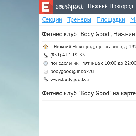
eversport
Нижний Новгород
Секции
Тренеры
Площадки
М
Фитнес клуб "Body Good", Нижний
г. Нижний Новгород, пр. Гагарина, д. 19
(831) 413-19-33
понедельник - пятница с 10:00 до 22:00
bodygood@inbox.ru
www.bodygood.su
Фитнес клуб "Body Good" на карт