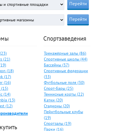
рмы
Спортзаведения
 (23)
Тренажёрные залы (86)
s (21)
Спортивные школы (44)
(19)
Бассейны (37)
on (18)
Спортивные федерации
k (17)
(33)
er (16)
Футбольные поля (30)
 (15)
Спорт-бары (25)
c (14)
Теннисные корты (22)
bia (13)
Катки (20)
ast (12)
Стадионы (20)
Пейнтбольные клубы
производители
(19)
Спортзалы (19)
 купить
Парки (16)