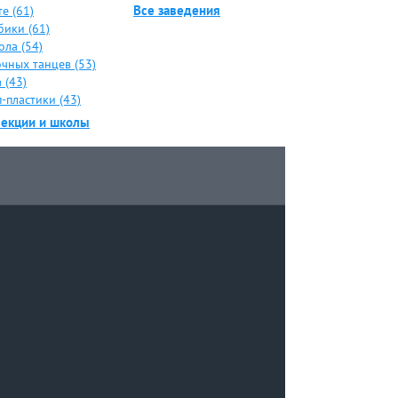
Все заведения
е (61)
бики (61)
ола (54)
чных танцев (53)
 (43)
-пластики (43)
секции и школы