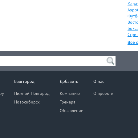
Карат
Аэро
Футб
Восто
Бокса
Стрип
Все 
Ваш город
Добавить
О нас
ру
Нижний Новгород
Компанию
О проекте
Новосибирск
Тренера
Объявление