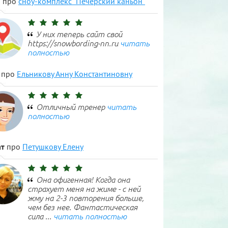
н
про
сноу-комплекс "Печерский каньон"
У них теперь сайт свой
https://snowbording-nn.ru
читать
полностью
про
Ельникову Анну Константиновну
Отличный тренер
читать
полностью
т
про
Петушкову Елену
Она офигенная! Когда она
страхует меня на жиме - с ней
жму на 2-3 повторения больше,
чем без нее. Фантастическая
сила ...
читать полностью