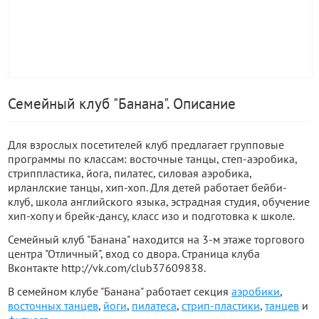
Семейный клуб "Банана". Описание
Для взрослых посетителей клуб предлагает групповые
программы по классам: восточные танцы, степ-аэробика,
стриппластика, йога, пилатес, силовая аэробика,
ирланлские танцы, хип-хоп. Для детей работает бейби-
клуб, школа английского языка, эстрадная студия, обучение
хип-хопу и брейк-дансу, класс изо и подготовка к школе.
Семейный клуб "Банана" находится на 3-м этаже торгового
центра "Отличный", вход со двора. Страница клуба
Вконтакте http://vk.com/club37609838.
В семейном клубе "Банана" работает секция
аэробики
,
восточных танцев
,
йоги
,
пилатеса
,
стрип-пластики
,
танцев
и