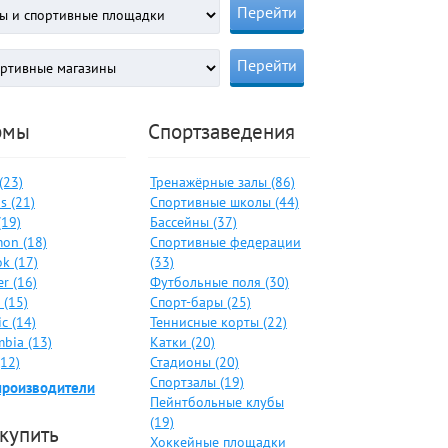
рмы
Спортзаведения
 (23)
Тренажёрные залы (86)
s (21)
Спортивные школы (44)
(19)
Бассейны (37)
on (18)
Спортивные федерации
k (17)
(33)
er (16)
Футбольные поля (30)
 (15)
Спорт-бары (25)
c (14)
Теннисные корты (22)
bia (13)
Катки (20)
(12)
Стадионы (20)
Спортзалы (19)
производители
Пейнтбольные клубы
(19)
 купить
Хоккейные площадки