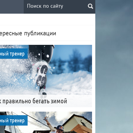
ересные публикации
ный тренер
к правильно бегать зимой
ный тренер