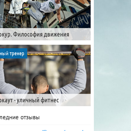
ркур. Философия движения
ный тренер
ркаут - уличный фитнес
ледние отзывы