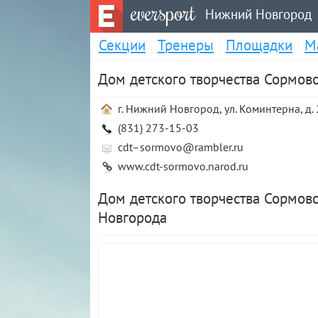
eversport
Нижний Новгород
Секции
Тренеры
Площадки
М
Дом детского творчества Сормов
г. Нижний Новгород, ул. Коминтерна, д.
(831) 273-15-03
cdt–
sormovo@rambler.ru
www.cdt-sormovo.narod.ru
Дом детского творчества Сормовс
Новгорода