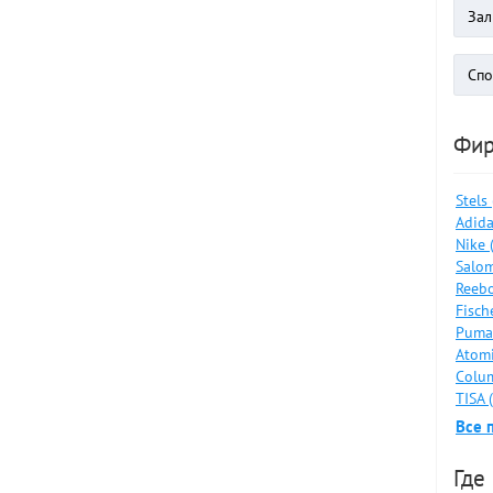
Фи
Stels
Adida
Nike 
Salom
Reebo
Fisch
Puma
Atomi
Colum
TISA 
Все 
Где