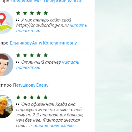
н
про
сноу-комплекс "Печерский каньон"
У них теперь сайт свой
https://snowbording-nn.ru
читать
полностью
про
Ельникову Анну Константиновну
Отличный тренер
читать
полностью
т
про
Петушкову Елену
Она офигенная! Когда она
страхует меня на жиме - с ней
жму на 2-3 повторения больше,
чем без нее. Фантастическая
сила ...
читать полностью