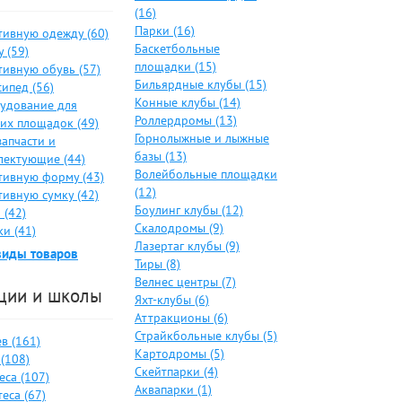
(16)
Парки (16)
тивную одежду (60)
Баскетбольные
 (59)
площадки (15)
тивную обувь (57)
Бильярдные клубы (15)
ипед (56)
Конные клубы (14)
удование для
Роллердромы (13)
ких площадок (49)
Горнолыжные и лыжные
запчасти и
базы (13)
лектующие (44)
Волейбольные площадки
тивную форму (43)
(12)
тивную сумку (42)
Боулинг клубы (12)
 (42)
Скалодромы (9)
и (41)
Лазертаг клубы (9)
виды товаров
Тиры (8)
Велнес центры (7)
ции и школы
Яхт-клубы (6)
Аттракционы (6)
Страйкбольные клубы (5)
в (161)
Картодромы (5)
(108)
Скейтпарки (4)
еса (107)
Аквапарки (1)
еса (67)