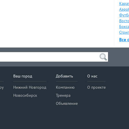
Карат
Аэро
Футб
Восто
Бокса
Стрип
Все 
Ваш город
Добавить
О нас
ру
Нижний Новгород
Компанию
О проекте
Новосибирск
Тренера
Объявление