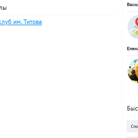
Васи
олы
луб им. Титова
Елен
Быс