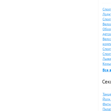
Спор
Лодку
Спор
Велос
Обор
детс
Вело
комп
Спор
Спор
Лыжи
Коньк
Все 
Сек
Танце
Йоги 
Фитн
Пилат