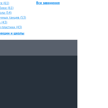
Все заведения
е (61)
бики (61)
ола (54)
чных танцев (53)
 (43)
-пластики (43)
секции и школы