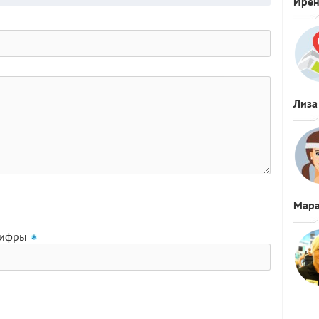
Ире
Лиза
Мара
цифры