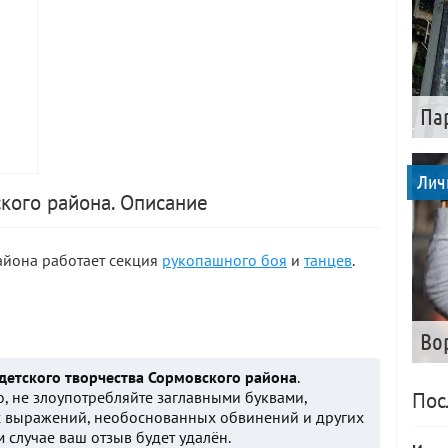
Па
Лич
кого района. Описание
айона работает секция
рукопашного боя
и
танцев
.
Во
детского творчества Сормовского района
.
, не злоупотребляйте заглавными буквами,
Пос
х выражений, необоснованных обвинений и других
 случае ваш отзыв будет удалён.