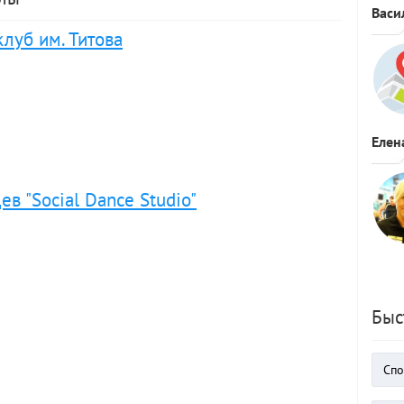
Васи
луб им. Титова
Елен
в "Social Dance Studio"
Быс