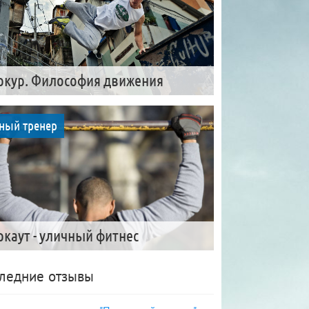
ркур. Философия движения
ный тренер
ркаут - уличный фитнес
ледние отзывы