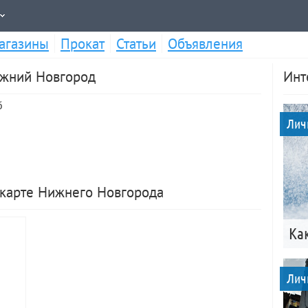
агазины
Прокат
Статьи
Объявления
ижний Новгород
Инт
б
Лич
 карте Нижнего Новгорода
Ка
Лич