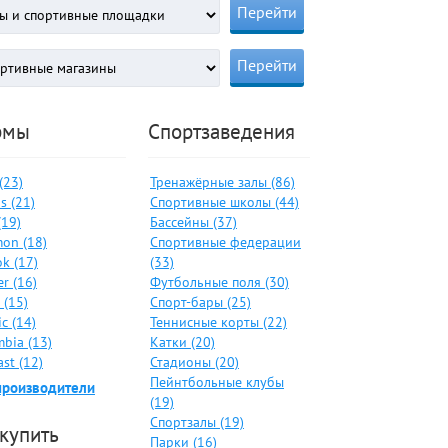
рмы
Спортзаведения
 (23)
Тренажёрные залы (86)
s (21)
Спортивные школы (44)
(19)
Бассейны (37)
on (18)
Спортивные федерации
k (17)
(33)
er (16)
Футбольные поля (30)
 (15)
Спорт-бары (25)
c (14)
Теннисные корты (22)
bia (13)
Катки (20)
ast (12)
Стадионы (20)
Пейнтбольные клубы
производители
(19)
Спортзалы (19)
 купить
Парки (16)