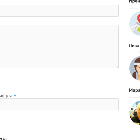
Ире
Лиза
Мара
цифры
олы