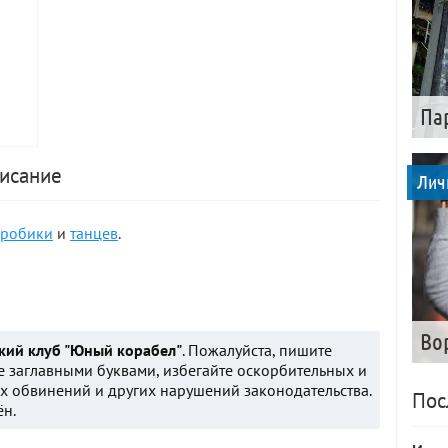
Па
писание
Лич
эробики
и
танцев
.
Во
кий клуб "Юный корабел"
. Пожалуйста, пишите
е заглавными буквами, избегайте оскорбительных и
 обвинений и других нарушений законодательства.
Пос
ён.