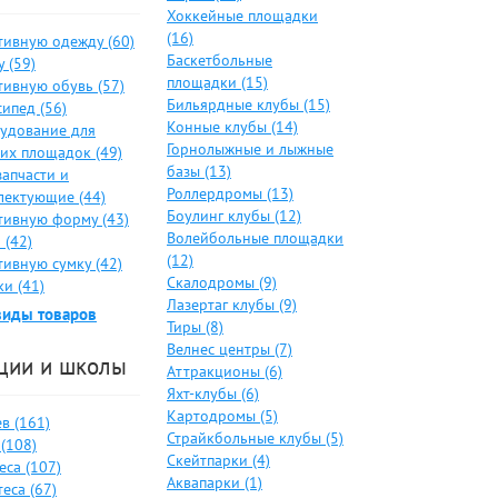
Хоккейные площадки
(16)
тивную одежду (60)
Баскетбольные
 (59)
площадки (15)
тивную обувь (57)
Бильярдные клубы (15)
ипед (56)
Конные клубы (14)
удование для
Горнолыжные и лыжные
ких площадок (49)
базы (13)
запчасти и
Роллердромы (13)
лектующие (44)
Боулинг клубы (12)
тивную форму (43)
Волейбольные площадки
 (42)
(12)
тивную сумку (42)
Скалодромы (9)
и (41)
Лазертаг клубы (9)
виды товаров
Тиры (8)
Велнес центры (7)
ции и школы
Аттракционы (6)
Яхт-клубы (6)
Картодромы (5)
в (161)
Страйкбольные клубы (5)
(108)
Скейтпарки (4)
еса (107)
Аквапарки (1)
еса (67)