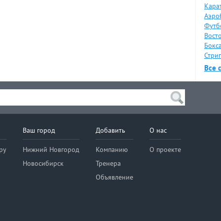
Карат
Аэро
Футб
Восто
Бокса
Стрип
Все 
Ваш город
Добавить
О нас
ру
Нижний Новгород
Компанию
О проекте
Новосибирск
Тренера
Объявление