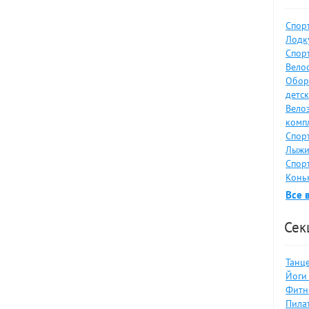
Спор
Лодку
Спор
Велос
Обор
детс
Вело
комп
Спор
Лыжи
Спор
Коньк
Все 
Сек
Танце
Йоги 
Фитн
Пилат