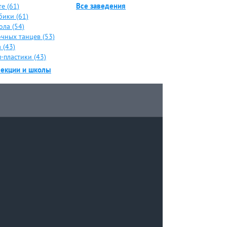
Все заведения
е (61)
бики (61)
ола (54)
чных танцев (53)
 (43)
-пластики (43)
секции и школы