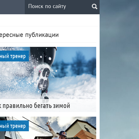
ересные публикации
ный тренер
к правильно бегать зимой
ный тренер