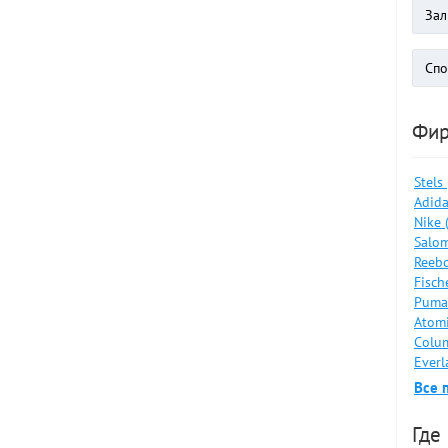
Фи
Stels
Adida
Nike 
Salom
Reebo
Fisch
Puma
Atomi
Colum
Everl
Все 
Где