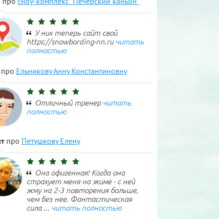
н
про
сноу-комплекс "Печерский каньон"
У них теперь сайт свой
https://snowbording-nn.ru
читать
полностью
про
Ельникову Анну Константиновну
Отличный тренер
читать
полностью
т
про
Петушкову Елену
Она офигенная! Когда она
страхует меня на жиме - с ней
жму на 2-3 повторения больше,
чем без нее. Фантастическая
сила ...
читать полностью