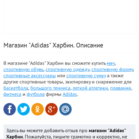
Магазин "Adidas" Харбин. Описание
В магазине "Adidas" Харбин вы сможете купить
мяч
,
спортивную обувь
,
спортивную одежду
,
спортивную форму
,
спортивные аксессуары
или
спортивную сумку
а также
другие спортивные товары, экипировку и снаряжение для
баскетбола
,
большого тенниса
,
легкой атлетики
,
плавания
,
фитнеса
и
футбола
фирмы
Adidas
.
Здесь вы можете добавить отзыв про
магазин "Adidas"
Харбин
. Пожалуйста, пишите грамотно и корректно, не