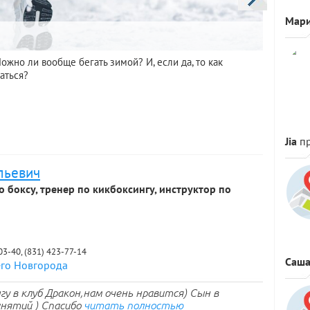
Мар
Парку
жно ли вообще бегать зимой? И, если да, то как
Прыгать ч
аться?
человека 
активной 
Jia
п
льевич
о боксу, тренер по кикбоксингу, инструктор по
-03-40, (831) 423-77-14
Саш
его Новгорода
гу в клуб Дракон,нам очень нравится) Сын в
анятий ) Спасибо
читать полностью