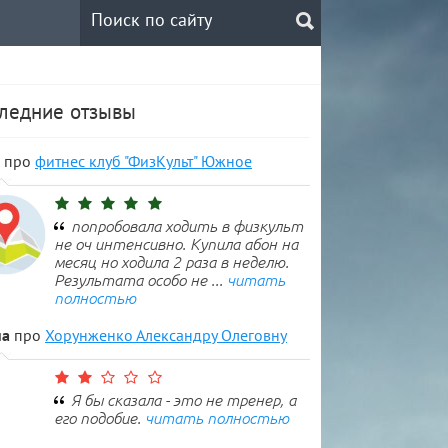
ледние отзывы
про
фитнес клуб "ФизКульт" Южное
 тренер
попробовала ходить в физкульт
не оч интенсивно. Купила абон на
месяц но ходила 2 раза в неделю.
Результата особо не ...
читать
полностью
на
про
Хорунженко Александру Олеговну
Я бы сказала - это не тренер, а
его подобие.
читать полностью