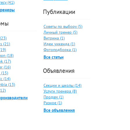
есу (41)
тренеры
Публикации
рмы
Советы по выбору (5)
Личный тренер (5)
 (23)
Витрина (1)
s (21)
Идеи уикенда (1)
(19)
Фотоподборка (1)
on (18)
Все статьи
k (17)
er (16)
Объявления
 (15)
c (14)
bia (13)
Секции и школы (14)
(12)
Услуги тренера (8)
Продам (1)
производители
Разное (1)
Все объявления