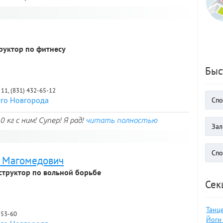
руктор по фитнесу
Быс
 11, (831) 432-65-12
его Новгорода
 кг с ним! Супер! Я рад!
читать полностью
 Магомедович
структор по вольной борьбе
Сек
Танце
2-53-60
Йоги 