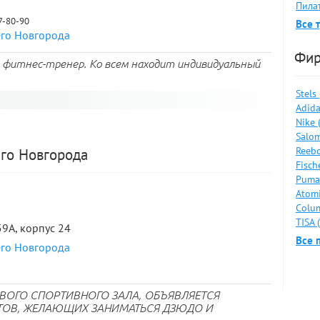
Пилат
67-80-90
Все 
его Новгорода
Фи
 фитнес-тренер. Ко всем находит индивидуальный
Stels
Adida
Nike 
Salom
Reebo
го Новгорода
Fisch
Puma
Atomi
Colum
TISA 
59А, корпус 24
Все 
его Новгорода
ВОГО СПОРТИВНОГО ЗАЛА, ОБЪЯВЛЯЕТСЯ
ТОВ, ЖЕЛАЮЩИХ ЗАНИМАТЬСЯ ДЗЮДО И