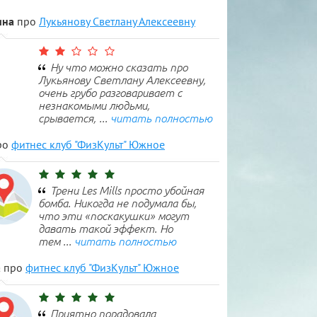
ина
про
Лукьянову Светлану Алексеевну
р. Философия движения
ерез заборы и преодолевать городское пространство не самым пр
Ну что можно сказать про
образом. Такой экстремальный отдых становится всё более попул
Лукьянову Светлану Алексеевну,
молодёжи.
очень грубо разговаривает с
незнакомыми людьми,
срывается, ...
читать полностью
ро
фитнес клуб "ФизКульт" Южное
Трени Les Mills просто убойная
бомба. Никогда не подумала бы,
что эти «поскакушки» могут
давать такой эффект. Но
тем ...
читать полностью
а
про
фитнес клуб "ФизКульт" Южное
Приятно порадовала