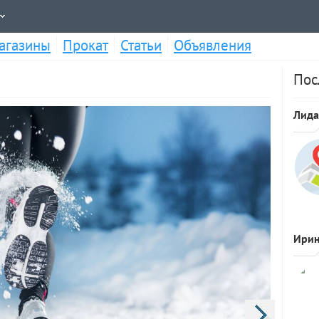
агазины
Прокат
Статьи
Объявления
Пос
Лида
Личный
Ири