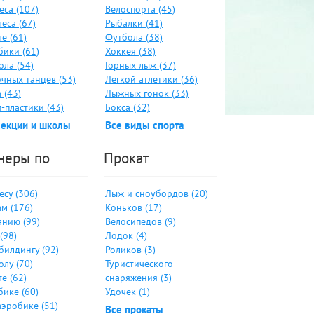
еса (107)
Велоспорта (45)
еса (67)
Рыбалки (41)
е (61)
Футбола (38)
бики (61)
Хоккея (38)
ола (54)
Горных лыж (37)
чных танцев (53)
Легкой атлетики (36)
 (43)
Лыжных гонок (33)
-пластики (43)
Бокса (32)
секции и школы
Все виды спорта
неры по
Прокат
су (306)
Лыж и сноубордов (20)
м (176)
Коньков (17)
анию (99)
Велосипедов (9)
(98)
Лодок (4)
билдингу (92)
Роликов (3)
лу (70)
Туристического
е (62)
снаряжения (3)
бике (60)
Удочек (1)
аэробике (51)
Все прокаты