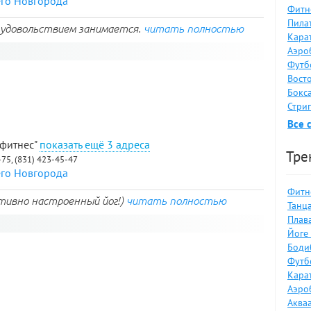
его Новгорода
Фитн
Пилат
с удовольствием занимается.
читать полностью
Карат
Аэро
Футб
Восто
Бокса
Стрип
Все 
 фитнес"
3 адреса
Тре
-75, (831) 423-45-47
его Новгорода
Фитне
итивно настроенный йог!)
читать полностью
Танца
Плав
Йоге 
Боди
Футбо
Карат
Аэро
Аква