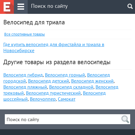
Велосипед для триала
Все спортивные товары
Где купить велосипед для фристайла и триала в
Новосибирске
Другие товары из раздела велосипеды
Велосипед гибрид
,
Велосипед горный
,
Велосипед
городской
,
Велосипед детский
,
Велосипед женский
,
Велосипед пляжный
,
Велосипед складной
,
Велосипед
трековый
,
Велосипед туристический
,
Велосипед
шоссейный
,
Велочоппер
,
Самокат