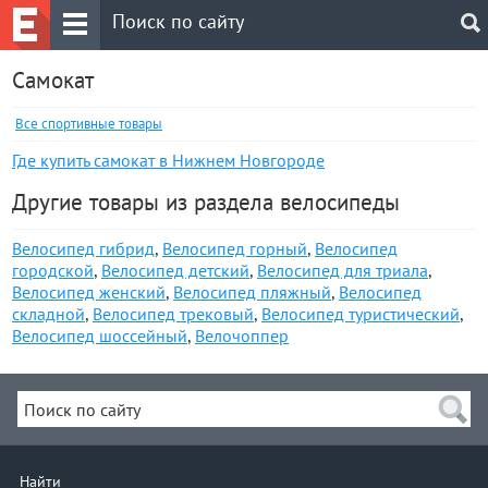
Самокат
Все спортивные товары
Где купить самокат в Нижнем Новгороде
Другие товары из раздела велосипеды
Велосипед гибрид
,
Велосипед горный
,
Велосипед
городской
,
Велосипед детский
,
Велосипед для триала
,
Велосипед женский
,
Велосипед пляжный
,
Велосипед
складной
,
Велосипед трековый
,
Велосипед туристический
,
Велосипед шоссейный
,
Велочоппер
Найти