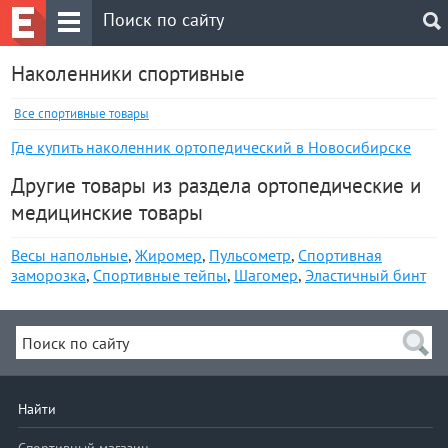
Наколенники спортивные
Все спортивные товары
Где купить наколенник ортопедический в Новосибирске
Другие товары из раздела ортопедические и
медицинские товары
Весы напольные
,
Жиромер
,
Пульсометр
,
Спортивная
заморозка
,
Спортивные тейпы
,
Шагомер
,
Эластичный бинт
Найти