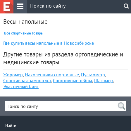
Весы напольные
Все спортивные товары
Где купить весы напольные в Новосибирске
Другие товары из раздела ортопедические и
медицинские товары
Жиромер
,
Наколенники спортивные
,
Пульсометр
,
Спортивная заморозка
,
Спортивные тейпы
,
Шагомер
,
Эластичный бинт
Найти