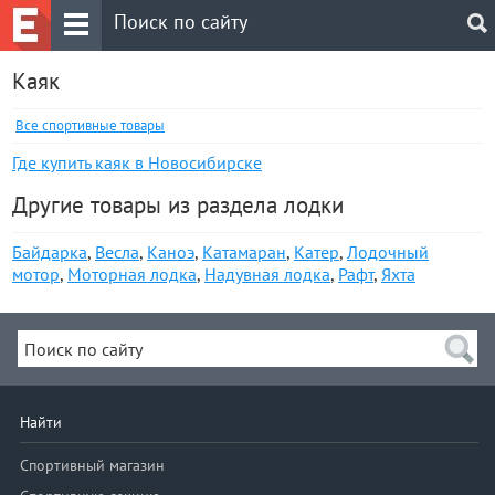
Каяк
Все спортивные товары
Где купить каяк в Новосибирске
Другие товары из раздела лодки
Байдарка
,
Весла
,
Каноэ
,
Катамаран
,
Катер
,
Лодочный
мотор
,
Моторная лодка
,
Надувная лодка
,
Рафт
,
Яхта
Найти
Спортивный магазин