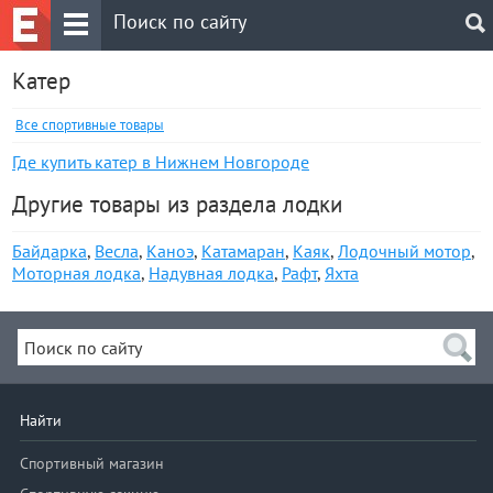
Катер
Все спортивные товары
Где купить катер в Нижнем Новгороде
Другие товары из раздела лодки
Байдарка
,
Весла
,
Каноэ
,
Катамаран
,
Каяк
,
Лодочный мотор
,
Моторная лодка
,
Надувная лодка
,
Рафт
,
Яхта
Найти
Спортивный магазин