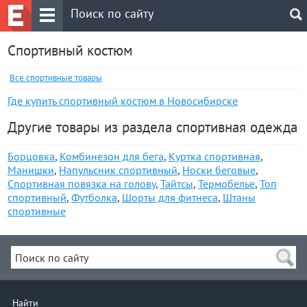
Спортивный костюм
Все спортивные товары
Где купить спортивный костюм в Новосибирске
Другие товары из раздела спортивная одежда
Борцовка
,
Комбинезон для бега
,
Куртка спортивная
,
Манишки
,
Напульсник спортивный
,
Носки беговые
,
Спортивная повязка на голову
,
Тайтсы
,
Термобелье
,
Топ
спортивный
,
Футболка
,
Шорты для фитнеса
,
Штаны
спортивные
Найти