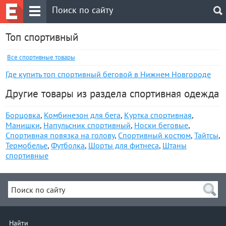
Топ спортивный
Все спортивные товары
Где купить топ спортивный беговой в Нижнем Новгороде
Другие товары из раздела спортивная одежда
Борцовка
,
Комбинезон для бега
,
Куртка спортивная
,
Манишки
,
Напульсник спортивный
,
Носки беговые
,
Спортивная повязка на голову
,
Спортивный костюм
,
Тайтсы
,
Термобелье
,
Футболка
,
Шорты для фитнеса
,
Штаны
спортивные
Найти