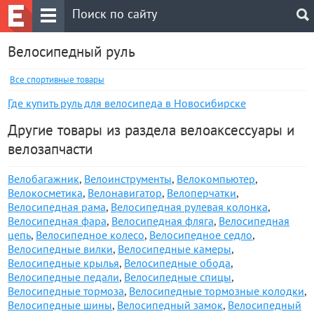
Велосипедный руль
Все спортивные товары
Где купить руль для велосипеда в Новосибирске
Другие товары из раздела велоаксессуары и
велозапчасти
Велобагажник
,
Велоинструменты
,
Велокомпьютер
,
Велокосметика
,
Велонавигатор
,
Велоперчатки
,
Велосипедная рама
,
Велосипедная рулевая колонка
,
Велосипедная фара
,
Велосипедная фляга
,
Велосипедная
цепь
,
Велосипедное колесо
,
Велосипедное седло
,
Велосипедные вилки
,
Велосипедные камеры
,
Велосипедные крылья
,
Велосипедные обода
,
Велосипедные педали
,
Велосипедные спицы
,
Велосипедные тормоза
,
Велосипедные тормозные колодки
,
Велосипедные шины
,
Велосипедный замок
,
Велосипедный