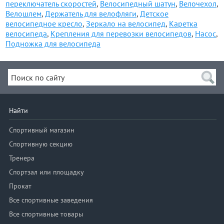
переключатель скоростей
,
Велосипедный шатун
,
Велочехол
,
Велошлем
,
Держатель для велофляги
,
Детское
велосипедное кресло
,
Зеркало на велосипед
,
Каретка
велосипеда
,
Крепления для перевозки велосипедов
,
Насос
,
Подножка для велосипеда
Найти
Спортивный магазин
Спортивную секцию
Тренера
Спортзал или площадку
Прокат
Все спортивные заведения
Все спортивные товары