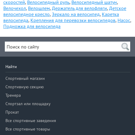
скоростей
,
Велосипедный руль
,
Велосипедный шатун
,
Велочехол
,
Велошлем
,
Держатель для велофляги
,
Детское
велосипедное кресло
,
Зеркало на велосипед
,
Каретка
велосипеда
,
Крепления для перевозки велосипедов
,
Насос
,
Подножка для велосипеда
Найти
Спортивный магазин
Спортивную секцию
Тренера
Спортзал или площадку
Прокат
Все спортивные заведения
Все спортивные товары