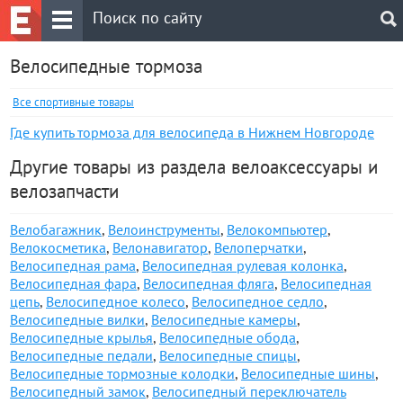
Велосипедные тормоза
Все спортивные товары
Где купить тормоза для велосипеда в Нижнем Новгороде
Другие товары из раздела велоаксессуары и
велозапчасти
Велобагажник
,
Велоинструменты
,
Велокомпьютер
,
Велокосметика
,
Велонавигатор
,
Велоперчатки
,
Велосипедная рама
,
Велосипедная рулевая колонка
,
Велосипедная фара
,
Велосипедная фляга
,
Велосипедная
цепь
,
Велосипедное колесо
,
Велосипедное седло
,
Велосипедные вилки
,
Велосипедные камеры
,
Велосипедные крылья
,
Велосипедные обода
,
Велосипедные педали
,
Велосипедные спицы
,
Велосипедные тормозные колодки
,
Велосипедные шины
,
Велосипедный замок
,
Велосипедный переключатель