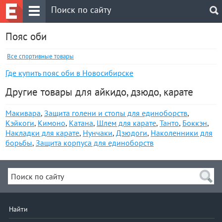
Пояс оби
Все спортивные товары
Где купить пояс оби в Новосибирске
Другие товары для айкидо, дзюдо, карате
Макивара
,
Защита голени и стопы для единоборств
,
Кэйкоги
,
Кимоно
,
Катана
,
Шлем для карате
,
Танто
,
Боккэн
,
Накладки для карате
,
Нунчаки
,
Дзюдоги
,
Наколенники для
борьбы
,
Защита корпуса для единоборств
Найти