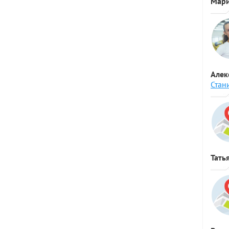
Мари
Алек
Стан
Тать