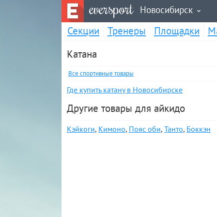
eversport
Новосибирск
Секции
Тренеры
Площадки
М
Катана
Все спортивные товары
Где купить катану в Новосибирске
Другие товары для айкидо
Кэйкоги
,
Кимоно
,
Пояс оби
,
Танто
,
Боккэн