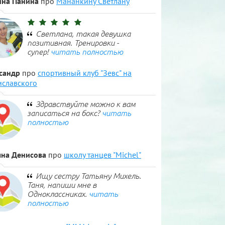
на Панина
про
Мананкину Светлану
Светлана, такая девушка
позитивная. Тренировки -
супер!
читать полностью
сандр
про
спортивный клуб "Зевс" на
иславского
Здравствуйте можно к вам
записаться на бокс?
читать
полностью
яна Денисова
про
школу танцев "Michel"
Ищу сестру Татьяну Михель.
Таня, напиши мне в
Одноклассниках.
читать
полностью