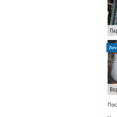
Па
Лич
Во
Пос