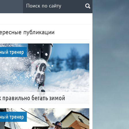
ересные публикации
ный тренер
к правильно бегать зимой
ный тренер