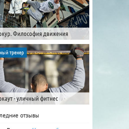
ркур. Философия движения
ный тренер
ркаут - уличный фитнес
ледние отзывы