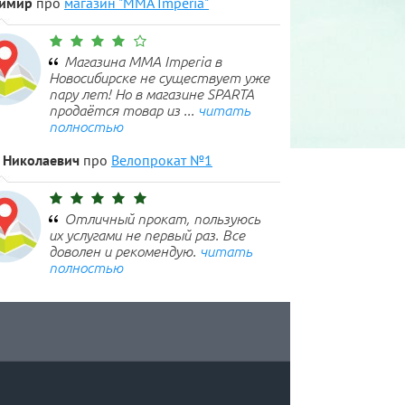
имир
про
магазин "MMA Imperia"
Магазина MMA Imperia в
Новосибирске не существует уже
пару лет! Но в магазине SPARTA
продаётся товар из ...
читать
полностью
 Николаевич
про
Велопрокат №1
Отличный прокат, пользуюсь
их услугами не первый раз. Все
доволен и рекомендую.
читать
полностью