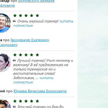
сандр
про
Болтовского Валерия
йловича
Очень хороший тренер!
читать
полностью
а
про
Гвоздецкую Екатерину
сандровну
Лучший тренер! Учит многому и
важному! В её предложениях не
только тренерские но и
воспитательные слова!
Заботливая, ...
читать
полностью
ний
про
Юдаева Вячеслава Борисовича
Это мой тренер по дзю-до,