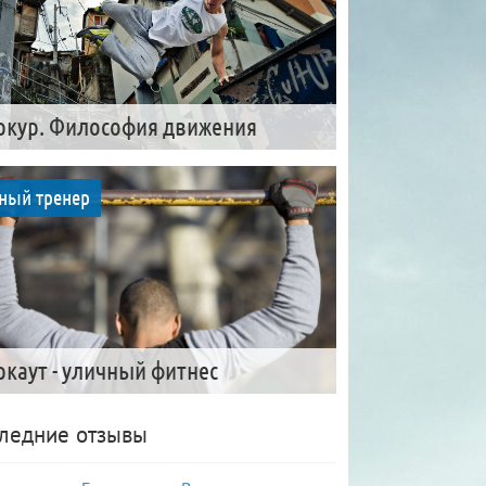
ркур. Философия движения
ный тренер
ркаут - уличный фитнес
ледние отзывы