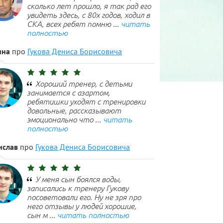
сколько лет прошло, я так рад его
увидеть здесь, с 80х годов, ходил в
СКА, всех ребят помню ...
читать
полностью
ина
про
Гукова Дениса Борисовича
Хороший тренер, с детьми
занимается с азартом,
ребятишки уходят с тренировки
довольные, рассказывают
эмоционально что ...
читать
полностью
ислав
про
Гукова Дениса Борисовича
У меня сын боялся воды,
записались к тренеру Гукову
посоветовали его. Ну не зря про
него отзывы у людей хорошие,
сын м ...
читать полностью