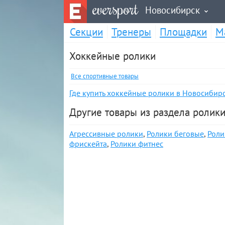
eversport
Новосибирск
Секции
Тренеры
Площадки
М
Хоккейные ролики
Все спортивные товары
Где купить хоккейные ролики в Новосибир
Другие товары из раздела ролик
Агрессивные ролики
,
Ролики беговые
,
Роли
фрискейта
,
Ролики фитнес