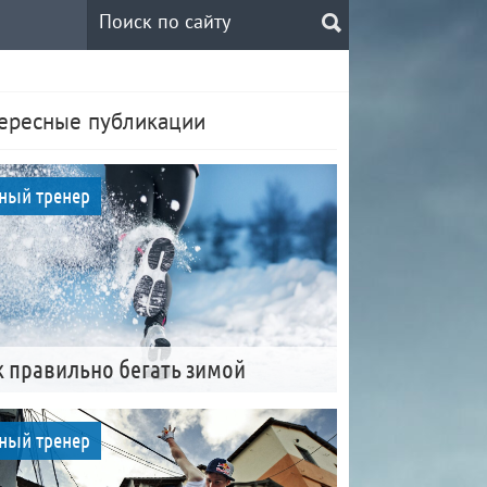
ересные публикации
ный тренер
к правильно бегать зимой
ный тренер