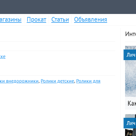
агазины
Прокат
Статьи
Объявления
Инт
Лич
ске
и
ки внедорожники
,
Ролики детские
,
Ролики для
Ка
Лич