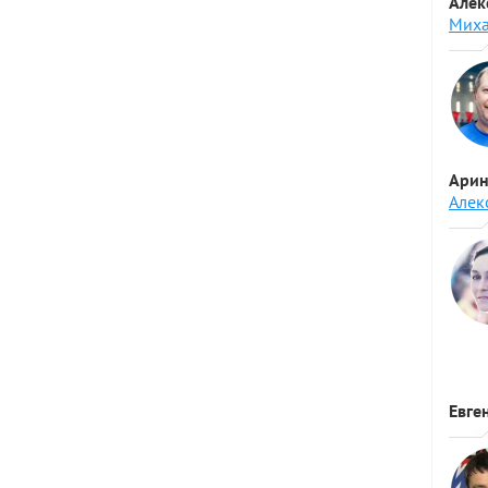
Алек
Миха
Арин
Алек
Евге