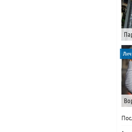
Па
Лич
Во
Пос