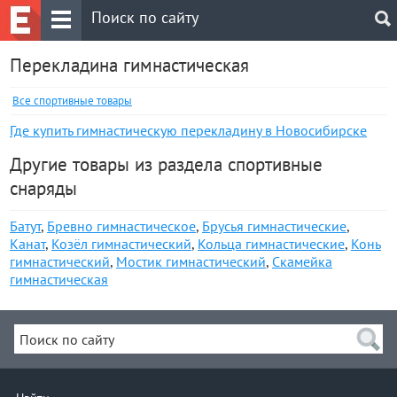
Перекладина гимнастическая
Все спортивные товары
Где купить гимнастическую перекладину в Новосибирске
Другие товары из раздела спортивные
снаряды
Батут
,
Бревно гимнастическое
,
Брусья гимнастические
,
Канат
,
Козёл гимнастический
,
Кольца гимнастические
,
Конь
гимнастический
,
Мостик гимнастический
,
Скамейка
гимнастическая